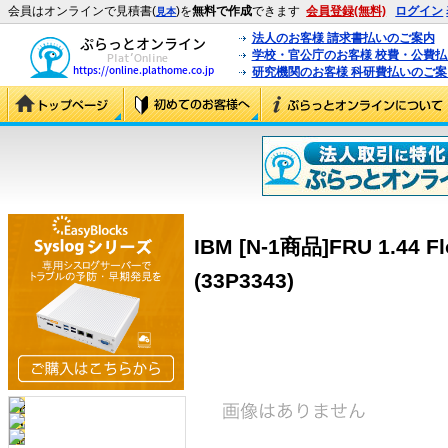
会員はオンラインで見積書(
)を
無料で作成
できます
会員登録(無料)
ログイン
見本
法人のお客様 請求書払いのご案内
学校・官公庁のお客様 校費・公費
研究機関のお客様 科研費払いのご案
IBM [N-1商品]FRU 1.44 Flo
(33P3343)