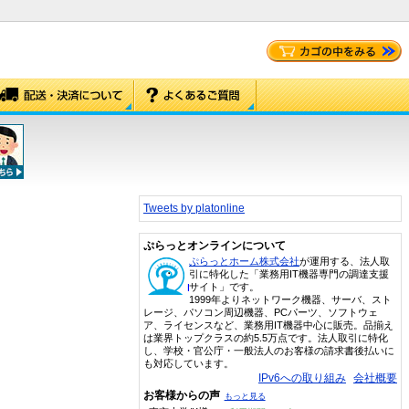
Tweets by platonline
ぷらっとオンラインについて
ぷらっとホーム株式会社
が運用する、法人取
引に特化した「業務用IT機器専門の調達支援
サイト」です。
1999年よりネットワーク機器、サーバ、スト
レージ、パソコン周辺機器、PCパーツ、ソフトウェ
ア、ライセンスなど、業務用IT機器中心に販売。品揃え
は業界トップクラスの約5.5万点です。法人取引に特化
し、学校・官公庁・一般法人のお客様の請求書後払いに
も対応しています。
IPv6への取り組み
会社概要
お客様からの声
もっと見る