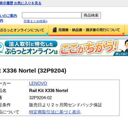
表示履歴
お気に入りを見る
払いのご案内
内
型番まとめ検索»
 X336 Nortel (32P9204)
ーカー
LENOVO
品名
Rail Kit X336 Nortel
番
32P9204-02
証条件
販売日より２ヶ月間センドバック保証
品について
特定商取引法に基づく表示