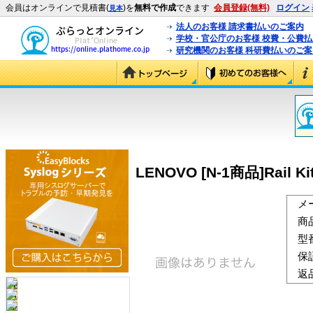
会員はオンラインで見積書(
)を
無料で作成
できます
会員登録(無料)
ログイン
見本
法人のお客様 請求書払いのご案内
学校・官公庁のお客様 校費・公費
研究機関のお客様 科研費払いのご案
LENOVO [N-1商品]Rail Kit
メ
商
型
保
返