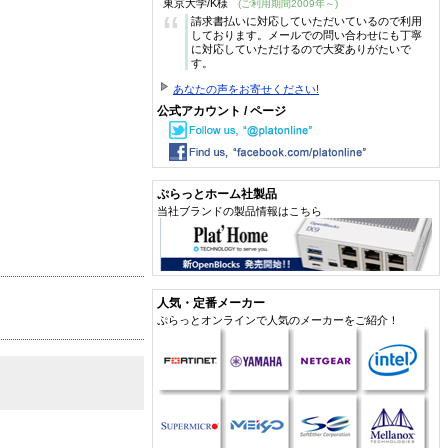
東京大学/K様
(ご利用期間2009年～)
“
請求書払いに対応していただいているので利用
しております。メールでの問い合わせにも丁寧
に対応していただけるので大変ありがたいで
す。
あなたの声をお寄せください!
公式アカウント / ページ
ぷらっとホーム社製品
当社ブランドの製品情報はこちら
人気・定番メーカー
ぷらっとオンラインで人気のメーカーをご紹介！