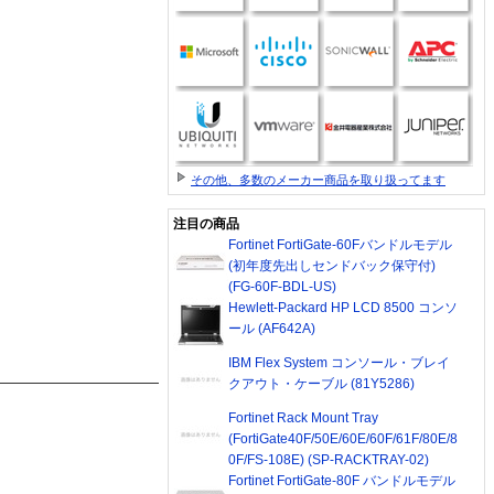
その他、多数のメーカー商品を取り扱ってます
注目の商品
Fortinet FortiGate-60Fバンドルモデル
(初年度先出しセンドバック保守付)
(FG-60F-BDL-US)
Hewlett-Packard HP LCD 8500 コンソ
ール (AF642A)
IBM Flex System コンソール・ブレイ
クアウト・ケーブル (81Y5286)
Fortinet Rack Mount Tray
(FortiGate40F/50E/60E/60F/61F/80E/8
0F/FS-108E) (SP-RACKTRAY-02)
Fortinet FortiGate-80F バンドルモデル