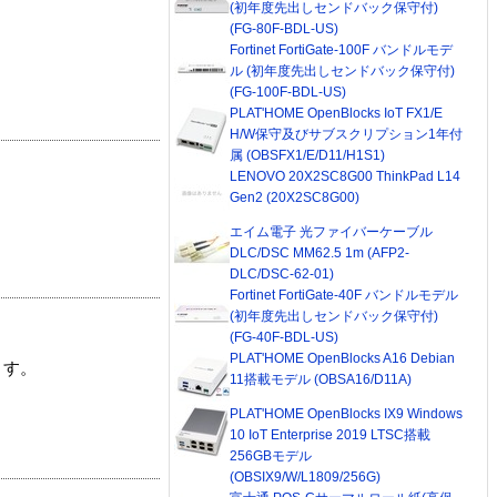
(初年度先出しセンドバック保守付)
(FG-80F-BDL-US)
Fortinet FortiGate-100F バンドルモデ
ル (初年度先出しセンドバック保守付)
(FG-100F-BDL-US)
PLAT'HOME OpenBlocks IoT FX1/E
H/W保守及びサブスクリプション1年付
属 (OBSFX1/E/D11/H1S1)
LENOVO 20X2SC8G00 ThinkPad L14
Gen2 (20X2SC8G00)
エイム電子 光ファイバーケーブル
DLC/DSC MM62.5 1m (AFP2-
DLC/DSC-62-01)
Fortinet FortiGate-40F バンドルモデル
(初年度先出しセンドバック保守付)
(FG-40F-BDL-US)
PLAT'HOME OpenBlocks A16 Debian
ます。
11搭載モデル (OBSA16/D11A)
PLAT'HOME OpenBlocks IX9 Windows
10 IoT Enterprise 2019 LTSC搭載
256GBモデル
(OBSIX9/W/L1809/256G)