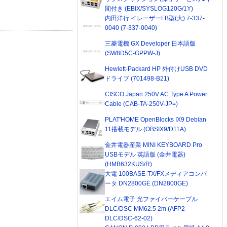
間付き (EBIX/SYSLOG120G/1Y)
内田洋行 イレーザーFB型(大) 7-337-
0040 (7-337-0040)
三菱電機 GX Developer 日本語版
(SW8D5C-GPPW-J)
Hewlett-Packard HP 外付けUSB DVD
ドライブ (701498-B21)
CISCO Japan 250V AC Type A Power
Cable (CAB-TA-250V-JP=)
PLAT'HOME OpenBlocks IX9 Debian
11搭載モデル (OBSIX9/D11A)
金井電器産業 MINI KEYBOARD Pro
USBモデル 英語版 (金井電器)
(HMB632KUS/R)
大電 100BASE-TX/FXメディアコンバ
ータ DN2800GE (DN2800GE)
エイム電子 光ファイバーケーブル
DLC/DSC MM62.5 2m (AFP2-
DLC/DSC-62-02)