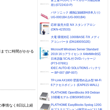
富士通 POS-Cサーマルロール紙(高保
存) (0722410-P)
パナソニック 感熱記録紙B4(6本入り)
UG-0001B4 (UG-0001B4)
応研 販売大臣 NX スタンドアロン
(OKN-423533)
大電 環境対応 1000BASE-T/X メディ
アコンバータ (DN1800SG2E)
Microsoft Windows Server Standard
着までに時間がかかる
2019 16コアライセンス 64bitWin対応
日本語版 5CAL付 DVDパッケージ
(P73-07691)
IDEC AUTO-ID SOLUTIONS バッテリ
ー BP-007 (BP-007)
TP-Link AX1800 壁面埋め込み型 Wi-Fi
6アクセスポイント (EAP615-WALL)
PLAT'HOME OpenBlocks IX9 Debian
10搭載モデル (OBSIX9/D10A)
PLAT'HOME EasyBlocks Syslog 120G
の事情なく8日以上経
サブスクリプション(保守サービス) 1年