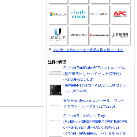
その他、多数のメーカー商品を取り扱ってます
注目の商品
Fortinet FortiGate-60Fバンドルモデル
(初年度先出しセンドバック保守付)
(FG-60F-BDL-US)
Hewlett-Packard HP LCD 8500 コンソ
ール (AF642A)
IBM Flex System コンソール・ブレイ
クアウト・ケーブル (81Y5286)
Fortinet Rack Mount Tray
(FortiGate40F/50E/60E/60F/61F/80E/8
0F/FS-108E) (SP-RACKTRAY-02)
Fortinet FortiGate-80F バンドルモデル