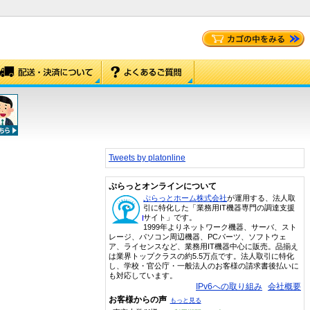
Tweets by platonline
ぷらっとオンラインについて
ぷらっとホーム株式会社
が運用する、法人取
引に特化した「業務用IT機器専門の調達支援
サイト」です。
1999年よりネットワーク機器、サーバ、スト
レージ、パソコン周辺機器、PCパーツ、ソフトウェ
ア、ライセンスなど、業務用IT機器中心に販売。品揃え
は業界トップクラスの約5.5万点です。法人取引に特化
し、学校・官公庁・一般法人のお客様の請求書後払いに
も対応しています。
IPv6への取り組み
会社概要
お客様からの声
もっと見る