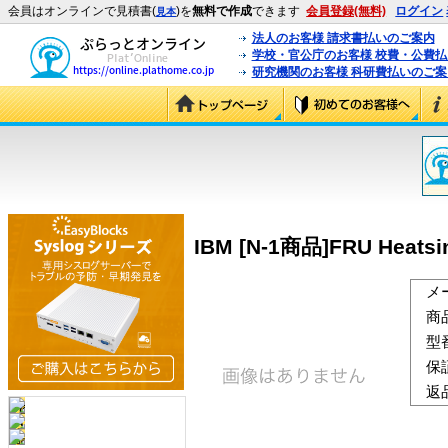
会員はオンラインで見積書(
)を
無料で作成
できます
会員登録(無料)
ログイン
見本
法人のお客様 請求書払いのご案内
学校・官公庁のお客様 校費・公費
研究機関のお客様 科研費払いのご案
IBM [N-1商品]FRU Heatsink
メ
商
型
保
返