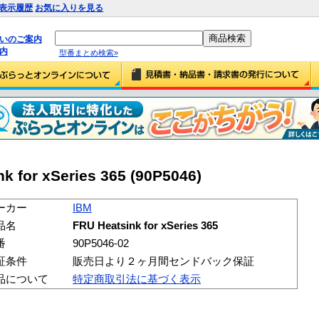
表示履歴
お気に入りを見る
払いのご案内
内
型番まとめ検索»
 for xSeries 365 (90P5046)
ーカー
IBM
品名
FRU Heatsink for xSeries 365
番
90P5046-02
証条件
販売日より２ヶ月間センドバック保証
品について
特定商取引法に基づく表示