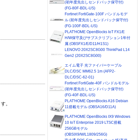
(初年度先出しセンドバック保守付)
(FG-80F-BDL-US)
Fortinet FortiGate-100F バンドルモデ
ル (初年度先出しセンドバック保守付)
(FG-100F-BDL-US)
PLAT'HOME OpenBlocks IoT FX1/E
H/W保守及びサブスクリプション1年付
属 (OBSFX1/E/D11/H1S1)
LENOVO 20X2SC8G00 ThinkPad L14
Gen2 (20X2SC8G00)
エイム電子 光ファイバーケーブル
DLC/DSC MM62.5 1m (AFP2-
DLC/DSC-62-01)
Fortinet FortiGate-40F バンドルモデル
(初年度先出しセンドバック保守付)
(FG-40F-BDL-US)
PLAT'HOME OpenBlocks A16 Debian
ます。
11搭載モデル (OBSA16/D11A)
PLAT'HOME OpenBlocks IX9 Windows
10 IoT Enterprise 2019 LTSC搭載
256GBモデル
(OBSIX9/W/L1809/256G)