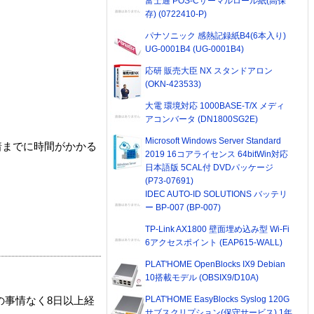
富士通 POS-Cサーマルロール紙(高保
存) (0722410-P)
パナソニック 感熱記録紙B4(6本入り)
UG-0001B4 (UG-0001B4)
応研 販売大臣 NX スタンドアロン
(OKN-423533)
大電 環境対応 1000BASE-T/X メディ
アコンバータ (DN1800SG2E)
Microsoft Windows Server Standard
着までに時間がかかる
2019 16コアライセンス 64bitWin対応
日本語版 5CAL付 DVDパッケージ
(P73-07691)
IDEC AUTO-ID SOLUTIONS バッテリ
ー BP-007 (BP-007)
TP-Link AX1800 壁面埋め込み型 Wi-Fi
6アクセスポイント (EAP615-WALL)
PLAT'HOME OpenBlocks IX9 Debian
10搭載モデル (OBSIX9/D10A)
PLAT'HOME EasyBlocks Syslog 120G
の事情なく8日以上経
サブスクリプション(保守サービス) 1年