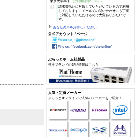
東京大学/K様
(ご利用期間2009年～)
“
請求書払いに対応していただいているので利用
しております。メールでの問い合わせにも丁寧
に対応していただけるので大変ありがたいで
す。
あなたの声をお寄せください!
公式アカウント / ページ
ぷらっとホーム社製品
当社ブランドの製品情報はこちら
人気・定番メーカー
ぷらっとオンラインで人気のメーカーをご紹介！