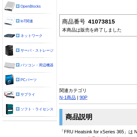
OpenBlocks
商品番号
41073815
IoT関連
本商品は販売を終了しました
ネットワーク
サーバ・ストレージ
パソコン・周辺機器
PCパーツ
関連カテゴリ
サプライ
N-1商品
|
90P
ソフト・ライセンス
商品説明
「FRU Heatsink for xSeries 365