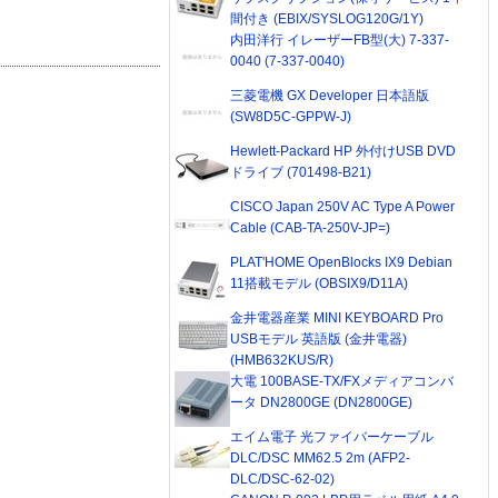
間付き (EBIX/SYSLOG120G/1Y)
内田洋行 イレーザーFB型(大) 7-337-
0040 (7-337-0040)
三菱電機 GX Developer 日本語版
(SW8D5C-GPPW-J)
Hewlett-Packard HP 外付けUSB DVD
ドライブ (701498-B21)
CISCO Japan 250V AC Type A Power
Cable (CAB-TA-250V-JP=)
PLAT'HOME OpenBlocks IX9 Debian
11搭載モデル (OBSIX9/D11A)
金井電器産業 MINI KEYBOARD Pro
USBモデル 英語版 (金井電器)
(HMB632KUS/R)
大電 100BASE-TX/FXメディアコンバ
ータ DN2800GE (DN2800GE)
エイム電子 光ファイバーケーブル
DLC/DSC MM62.5 2m (AFP2-
DLC/DSC-62-02)