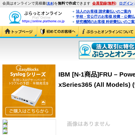
会員はオンラインで見積書(
)を
無料で作成
できます
会員登録(無料)
ログイン
見本
法人のお客様 請求書払いのご案内
学校・官公庁のお客様 校費・公費
研究機関のお客様 科研費払いのご案
IBM [N-1商品]FRU – Power
xSeries365 (All Models) 