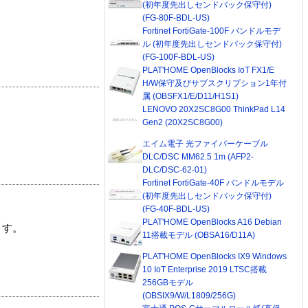
(初年度先出しセンドバック保守付)
(FG-80F-BDL-US)
Fortinet FortiGate-100F バンドルモデ
ル (初年度先出しセンドバック保守付)
(FG-100F-BDL-US)
PLAT'HOME OpenBlocks IoT FX1/E
H/W保守及びサブスクリプション1年付
属 (OBSFX1/E/D11/H1S1)
LENOVO 20X2SC8G00 ThinkPad L14
Gen2 (20X2SC8G00)
エイム電子 光ファイバーケーブル
DLC/DSC MM62.5 1m (AFP2-
DLC/DSC-62-01)
Fortinet FortiGate-40F バンドルモデル
(初年度先出しセンドバック保守付)
(FG-40F-BDL-US)
PLAT'HOME OpenBlocks A16 Debian
ます。
11搭載モデル (OBSA16/D11A)
PLAT'HOME OpenBlocks IX9 Windows
10 IoT Enterprise 2019 LTSC搭載
256GBモデル
(OBSIX9/W/L1809/256G)