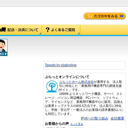
Tweets by platonline
ぷらっとオンラインについて
ぷらっとホーム株式会社
が運用する、法人取
引に特化した「業務用IT機器専門の調達支援
サイト」です。
1999年よりネットワーク機器、サーバ、スト
レージ、パソコン周辺機器、PCパーツ、ソフトウェ
ア、ライセンスなど、業務用IT機器中心に販売。品揃え
は業界トップクラスの約5.5万点です。法人取引に特化
し、学校・官公庁・一般法人のお客様の請求書後払いに
も対応しています。
IPv6への取り組み
会社概要
お客様からの声
もっと見る