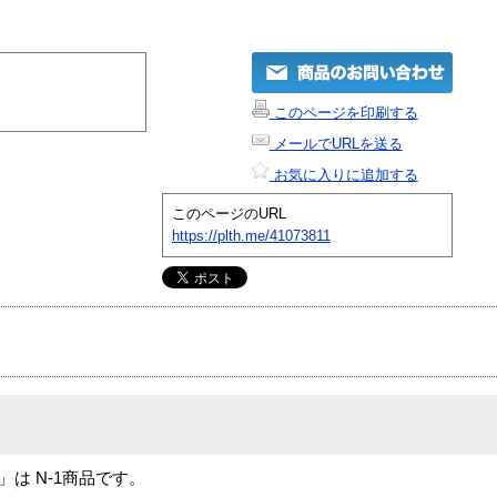
このページを印刷する
メールでURLを送る
お気に入りに追加する
このページのURL
https://plth.me/41073811
enter」は N-1商品です。