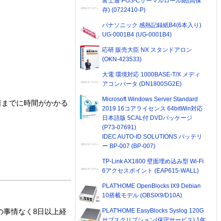
富士通 POS-Cサーマルロール紙(高保
存) (0722410-P)
パナソニック 感熱記録紙B4(6本入り)
UG-0001B4 (UG-0001B4)
応研 販売大臣 NX スタンドアロン
(OKN-423533)
大電 環境対応 1000BASE-T/X メディ
アコンバータ (DN1800SG2E)
Microsoft Windows Server Standard
着までに時間がかかる
2019 16コアライセンス 64bitWin対応
日本語版 5CAL付 DVDパッケージ
(P73-07691)
IDEC AUTO-ID SOLUTIONS バッテリ
ー BP-007 (BP-007)
TP-Link AX1800 壁面埋め込み型 Wi-Fi
6アクセスポイント (EAP615-WALL)
PLAT'HOME OpenBlocks IX9 Debian
10搭載モデル (OBSIX9/D10A)
PLAT'HOME EasyBlocks Syslog 120G
の事情なく8日以上経
サブスクリプション(保守サービス) 1年