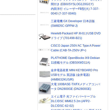
間付き (EBIX/SYSLOG120G/1Y)
内田洋行 イレーザーFB型(大) 7-337-
0040 (7-337-0040)
三菱電機 GX Developer 日本語版
(SW8D5C-GPPW-J)
Hewlett-Packard HP 外付けUSB DVD
ドライブ (701498-B21)
CISCO Japan 250V AC Type A Power
Cable (CAB-TA-250V-JP=)
PLAT'HOME OpenBlocks IX9 Debian
11搭載モデル (OBSIX9/D11A)
金井電器産業 MINI KEYBOARD Pro
USBモデル 英語版 (金井電器)
(HMB632KUS/R)
大電 100BASE-TX/FXメディアコンバ
ータ DN2800GE (DN2800GE)
エイム電子 光ファイバーケーブル
DLC/DSC MM62.5 2m (AFP2-
DLC/DSC-62-02)