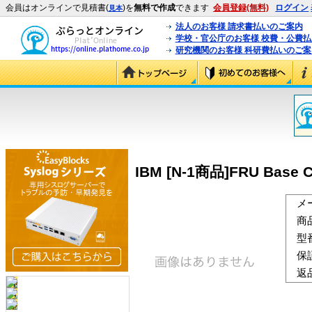
会員はオンラインで見積書(
)を
無料で作成
できます
会員登録(無料)
ログイン
見本
法人のお客様 請求書払いのご案内
学校・官公庁のお客様 校費・公費
研究機関のお客様 科研費払いのご案
IBM [N-1商品]FRU Base Ch
メ
商
型
保
返