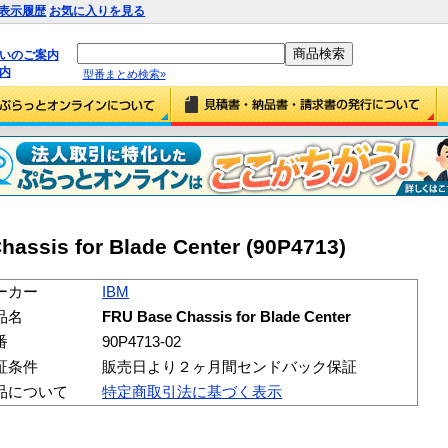
表示履歴
お気に入りを見る
払いのご案内
内
型番まとめ検索»
assis for Blade Center (90P4713)
ーカー
IBM
品名
FRU Base Chassis for Blade Center
番
90P4713-02
証条件
販売日より２ヶ月間センドバック保証
品について
特定商取引法に基づく表示