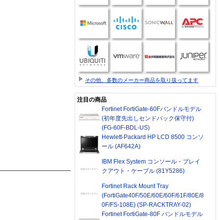
その他、多数のメーカー商品を取り扱ってます
注目の商品
Fortinet FortiGate-60Fバンドルモデル
(初年度先出しセンドバック保守付)
(FG-60F-BDL-US)
Hewlett-Packard HP LCD 8500 コンソ
ール (AF642A)
IBM Flex System コンソール・ブレイ
クアウト・ケーブル (81Y5286)
Fortinet Rack Mount Tray
(FortiGate40F/50E/60E/60F/61F/80E/8
0F/FS-108E) (SP-RACKTRAY-02)
Fortinet FortiGate-80F バンドルモデル