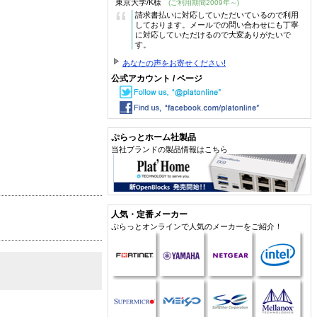
東京大学/K様
(ご利用期間2009年～)
“
請求書払いに対応していただいているので利用
しております。メールでの問い合わせにも丁寧
に対応していただけるので大変ありがたいで
す。
あなたの声をお寄せください!
公式アカウント / ページ
ぷらっとホーム社製品
当社ブランドの製品情報はこちら
人気・定番メーカー
ぷらっとオンラインで人気のメーカーをご紹介！