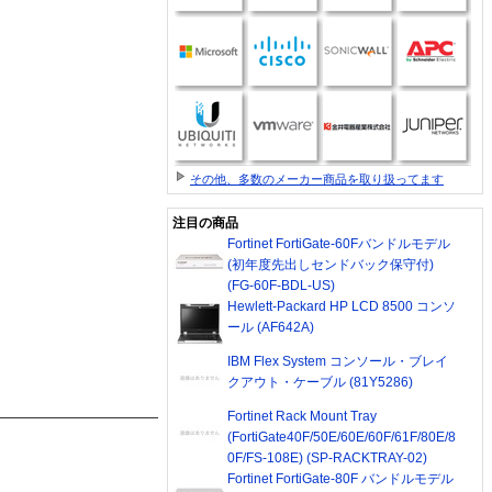
その他、多数のメーカー商品を取り扱ってます
注目の商品
Fortinet FortiGate-60Fバンドルモデル
(初年度先出しセンドバック保守付)
(FG-60F-BDL-US)
Hewlett-Packard HP LCD 8500 コンソ
ール (AF642A)
IBM Flex System コンソール・ブレイ
クアウト・ケーブル (81Y5286)
Fortinet Rack Mount Tray
(FortiGate40F/50E/60E/60F/61F/80E/8
0F/FS-108E) (SP-RACKTRAY-02)
Fortinet FortiGate-80F バンドルモデル