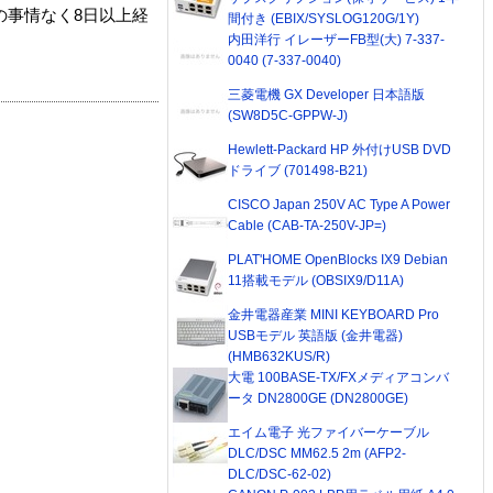
の事情なく8日以上経
間付き (EBIX/SYSLOG120G/1Y)
内田洋行 イレーザーFB型(大) 7-337-
0040 (7-337-0040)
三菱電機 GX Developer 日本語版
(SW8D5C-GPPW-J)
Hewlett-Packard HP 外付けUSB DVD
ドライブ (701498-B21)
CISCO Japan 250V AC Type A Power
Cable (CAB-TA-250V-JP=)
PLAT'HOME OpenBlocks IX9 Debian
11搭載モデル (OBSIX9/D11A)
金井電器産業 MINI KEYBOARD Pro
USBモデル 英語版 (金井電器)
(HMB632KUS/R)
大電 100BASE-TX/FXメディアコンバ
ータ DN2800GE (DN2800GE)
エイム電子 光ファイバーケーブル
DLC/DSC MM62.5 2m (AFP2-
DLC/DSC-62-02)