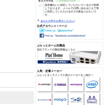
東京大学/K様
(ご利用期間2009年～)
“
請求書払いに対応していただいているので利用
しております。メールでの問い合わせにも丁寧
に対応していただけるので大変ありがたいで
す。
あなたの声をお寄せください!
公式アカウント / ページ
ぷらっとホーム社製品
当社ブランドの製品情報はこちら
人気・定番メーカー
ぷらっとオンラインで人気のメーカーをご紹介！