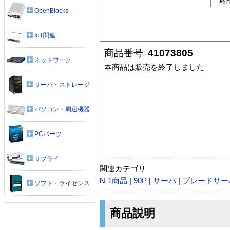
OpenBlocks
IoT関連
商品番号
41073805
ネットワーク
本商品は販売を終了しました
サーバ・ストレージ
パソコン・周辺機器
PCパーツ
サプライ
関連カテゴリ
N-1商品
|
90P
|
サーバ
|
ブレードサー
ソフト・ライセンス
商品説明