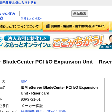
表示履歴
お気に入りを見る
払いのご案内
内
型番まとめ検索»
BladeCenter PCI I/O Expansion Unit – Riser
ーカー
IBM
品名
IBM eServer BladeCenter PCI I/O Expansion
Unit - Riser card
番
90P3721-01
証条件
メーカー保証
品について
特定商取引法に基づく表示