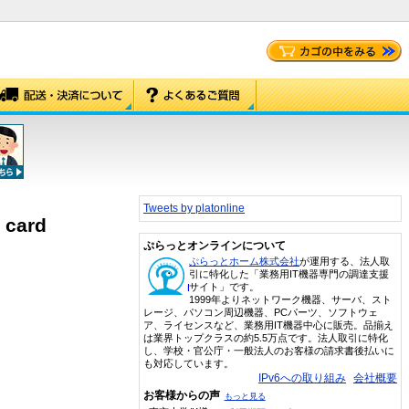
Tweets by platonline
 card
ぷらっとオンラインについて
ぷらっとホーム株式会社
が運用する、法人取
引に特化した「業務用IT機器専門の調達支援
サイト」です。
1999年よりネットワーク機器、サーバ、スト
レージ、パソコン周辺機器、PCパーツ、ソフトウェ
ア、ライセンスなど、業務用IT機器中心に販売。品揃え
は業界トップクラスの約5.5万点です。法人取引に特化
し、学校・官公庁・一般法人のお客様の請求書後払いに
も対応しています。
IPv6への取り組み
会社概要
お客様からの声
もっと見る