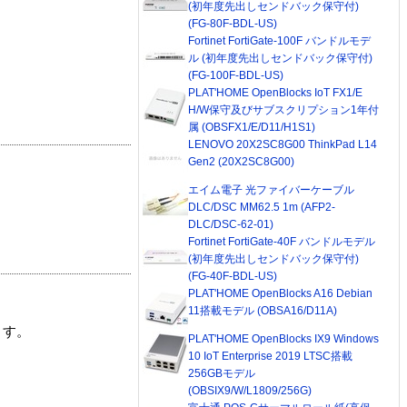
(初年度先出しセンドバック保守付)
(FG-80F-BDL-US)
Fortinet FortiGate-100F バンドルモデ
ル (初年度先出しセンドバック保守付)
(FG-100F-BDL-US)
PLAT'HOME OpenBlocks IoT FX1/E
H/W保守及びサブスクリプション1年付
属 (OBSFX1/E/D11/H1S1)
LENOVO 20X2SC8G00 ThinkPad L14
Gen2 (20X2SC8G00)
エイム電子 光ファイバーケーブル
DLC/DSC MM62.5 1m (AFP2-
DLC/DSC-62-01)
Fortinet FortiGate-40F バンドルモデル
(初年度先出しセンドバック保守付)
(FG-40F-BDL-US)
PLAT'HOME OpenBlocks A16 Debian
11搭載モデル (OBSA16/D11A)
ます。
PLAT'HOME OpenBlocks IX9 Windows
10 IoT Enterprise 2019 LTSC搭載
256GBモデル
(OBSIX9/W/L1809/256G)