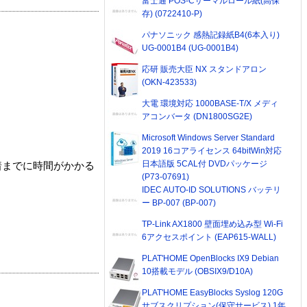
富士通 POS-Cサーマルロール紙(高保
存) (0722410-P)
パナソニック 感熱記録紙B4(6本入り)
UG-0001B4 (UG-0001B4)
応研 販売大臣 NX スタンドアロン
(OKN-423533)
大電 環境対応 1000BASE-T/X メディ
アコンバータ (DN1800SG2E)
Microsoft Windows Server Standard
2019 16コアライセンス 64bitWin対応
日本語版 5CAL付 DVDパッケージ
着までに時間がかかる
(P73-07691)
IDEC AUTO-ID SOLUTIONS バッテリ
ー BP-007 (BP-007)
TP-Link AX1800 壁面埋め込み型 Wi-Fi
6アクセスポイント (EAP615-WALL)
PLAT'HOME OpenBlocks IX9 Debian
10搭載モデル (OBSIX9/D10A)
PLAT'HOME EasyBlocks Syslog 120G
サブスクリプション(保守サービス) 1年