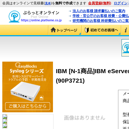
会員はオンラインで見積書(
)を
無料で作成
できます
会員登録(無料)
ログイン
見本
法人のお客様 請求書払いのご案内
学校・官公庁のお客様 校費・公費
研究機関のお客様 科研費払いのご案
IBM [N-1商品]IBM eServer 
(90P3721)
メ
商
型
保
返