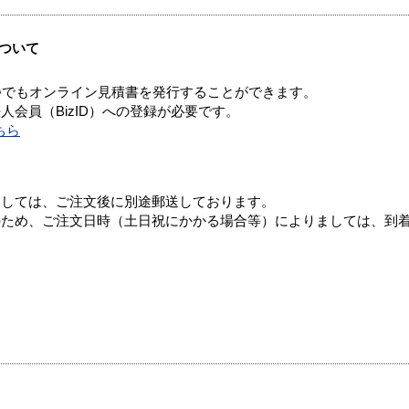
ついて
つでもオンライン見積書を発行することができます。
会員（BizID）への登録が必要です。
ちら
ましては、ご注文後に別途郵送しております。
のため、ご注文日時（土日祝にかかる場合等）によりましては、到