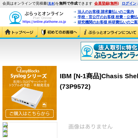
会員はオンラインで見積書(
)を
無料で作成
できます
会員登録(無料)
ログイン
見本
法人のお客様 請求書払いのご案内
学校・官公庁のお客様 校費・公費
研究機関のお客様 科研費払いのご案
IBM [N-1商品]Chasis Shell
(73P9572)