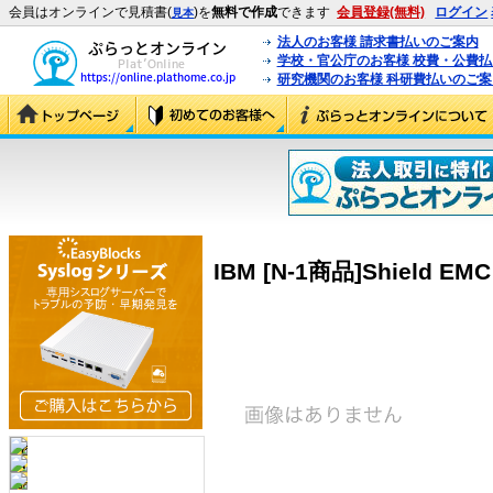
会員はオンラインで見積書(
)を
無料で作成
できます
会員登録(無料)
ログイン
見本
法人のお客様 請求書払いのご案内
学校・官公庁のお客様 校費・公費
研究機関のお客様 科研費払いのご案
IBM [N-1商品]Shield EMC 