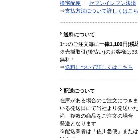
換宅配便
｜
セブンイレブン決済
⇒
支払方法について詳しくはこ
送料について
1つのご注文毎に
一律1,100円(税
※売掛取引(後払い)のお客様は33
無料！
⇒
送料について詳しくはこちら
配送について
在庫がある場合のご注文につき
いる発送日にて当社より発送い
尚、複数の商品をご注文の場合
発送となります。
※配送業者は「佐川急便」また