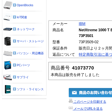
OpenBlocks
IoT関連
メーカー
IBM
ネットワーク
商品名
NetXtreme 1000 T E
73P3501
サーバ・ストレージ
型番
73P3509-02
保証条件
販売日より２ヶ月
パソコン・周辺機器
返品について
特定商取引法に基
PCパーツ
商品番号
41073770
本商品は販売を終了しました
サプライ
ソフト・ライセンス
このページを印刷する
メールでURLを送る