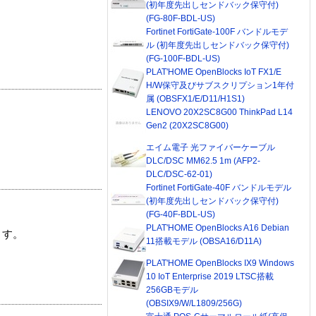
(初年度先出しセンドバック保守付)
(FG-80F-BDL-US)
Fortinet FortiGate-100F バンドルモデ
ル (初年度先出しセンドバック保守付)
(FG-100F-BDL-US)
PLAT'HOME OpenBlocks IoT FX1/E
H/W保守及びサブスクリプション1年付
属 (OBSFX1/E/D11/H1S1)
LENOVO 20X2SC8G00 ThinkPad L14
Gen2 (20X2SC8G00)
エイム電子 光ファイバーケーブル
DLC/DSC MM62.5 1m (AFP2-
DLC/DSC-62-01)
Fortinet FortiGate-40F バンドルモデル
(初年度先出しセンドバック保守付)
(FG-40F-BDL-US)
PLAT'HOME OpenBlocks A16 Debian
ます。
11搭載モデル (OBSA16/D11A)
PLAT'HOME OpenBlocks IX9 Windows
10 IoT Enterprise 2019 LTSC搭載
256GBモデル
(OBSIX9/W/L1809/256G)