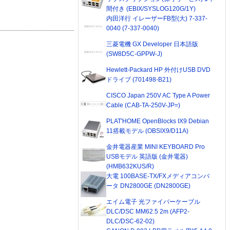
間付き (EBIX/SYSLOG120G/1Y)
内田洋行 イレーザーFB型(大) 7-337-
0040 (7-337-0040)
三菱電機 GX Developer 日本語版
(SW8D5C-GPPW-J)
Hewlett-Packard HP 外付けUSB DVD
ドライブ (701498-B21)
CISCO Japan 250V AC Type A Power
Cable (CAB-TA-250V-JP=)
PLAT'HOME OpenBlocks IX9 Debian
11搭載モデル (OBSIX9/D11A)
金井電器産業 MINI KEYBOARD Pro
USBモデル 英語版 (金井電器)
(HMB632KUS/R)
大電 100BASE-TX/FXメディアコンバ
ータ DN2800GE (DN2800GE)
エイム電子 光ファイバーケーブル
DLC/DSC MM62.5 2m (AFP2-
DLC/DSC-62-02)