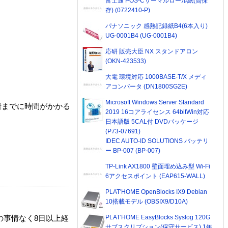
富士通 POS-Cサーマルロール紙(高保
存) (0722410-P)
パナソニック 感熱記録紙B4(6本入り)
UG-0001B4 (UG-0001B4)
応研 販売大臣 NX スタンドアロン
(OKN-423533)
大電 環境対応 1000BASE-T/X メディ
アコンバータ (DN1800SG2E)
Microsoft Windows Server Standard
着までに時間がかかる
2019 16コアライセンス 64bitWin対応
日本語版 5CAL付 DVDパッケージ
(P73-07691)
IDEC AUTO-ID SOLUTIONS バッテリ
ー BP-007 (BP-007)
TP-Link AX1800 壁面埋め込み型 Wi-Fi
6アクセスポイント (EAP615-WALL)
PLAT'HOME OpenBlocks IX9 Debian
10搭載モデル (OBSIX9/D10A)
PLAT'HOME EasyBlocks Syslog 120G
の事情なく8日以上経
サブスクリプション(保守サービス) 1年