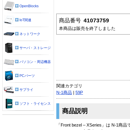
OpenBlocks
商品番号
41073759
IoT関連
本商品は販売を終了しました
ネットワーク
サーバ・ストレージ
パソコン・周辺機器
PCパーツ
関連カテゴリ
サプライ
N-1商品
|
59P
ソフト・ライセンス
商品説明
「Front bezel – XSeries」は N-1商