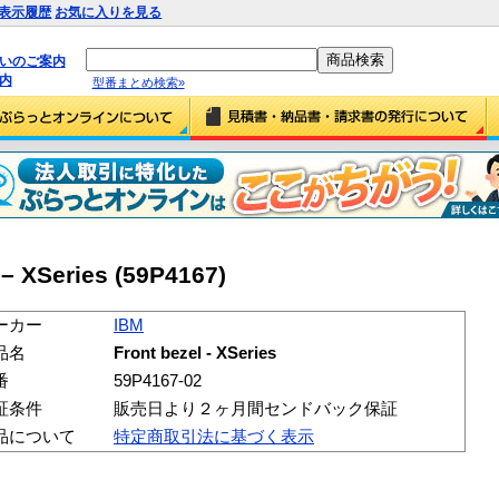
表示履歴
お気に入りを見る
払いのご案内
内
型番まとめ検索»
– XSeries (59P4167)
ーカー
IBM
品名
Front bezel - XSeries
番
59P4167-02
証条件
販売日より２ヶ月間センドバック保証
品について
特定商取引法に基づく表示