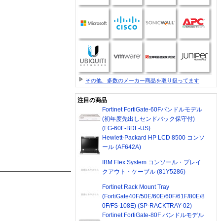
その他、多数のメーカー商品を取り扱ってます
注目の商品
Fortinet FortiGate-60Fバンドルモデル
(初年度先出しセンドバック保守付)
(FG-60F-BDL-US)
Hewlett-Packard HP LCD 8500 コンソ
ール (AF642A)
IBM Flex System コンソール・ブレイ
クアウト・ケーブル (81Y5286)
Fortinet Rack Mount Tray
(FortiGate40F/50E/60E/60F/61F/80E/8
0F/FS-108E) (SP-RACKTRAY-02)
Fortinet FortiGate-80F バンドルモデル