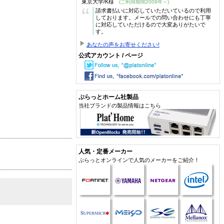
東京大学/K様
(ご利用期間2009年～)
“
請求書払いに対応していただいているので利用
しております。メールでの問い合わせにも丁寧
に対応していただけるので大変ありがたいで
す。
あなたの声をお寄せください!
公式アカウント / ページ
ぷらっとホーム社製品
当社ブランドの製品情報はこちら
人気・定番メーカー
ぷらっとオンラインで人気のメーカーをご紹介！