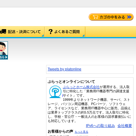
Tweets by platonline
ぷらっとオンラインについて
ぷらっとホーム株式会社
が運用する、法人取
引に特化した「業務用IT機器専門の調達支援
サイト」です。
1999年よりネットワーク機器、サーバ、スト
レージ、パソコン周辺機器、PCパーツ、ソフトウェ
ア、ライセンスなど、業務用IT機器中心に販売。品揃え
は業界トップクラスの約5.5万点です。法人取引に特化
し、学校・官公庁・一般法人のお客様の請求書後払いに
も対応しています。
IPv6への取り組み
会社概要
お客様からの声
もっと見る