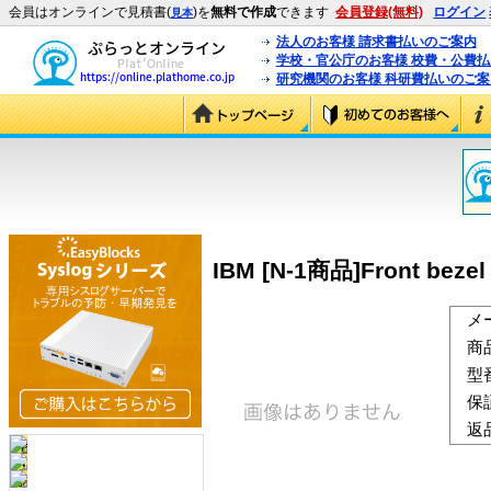
会員はオンラインで見積書(
)を
無料で作成
できます
会員登録(無料)
ログイン
見本
法人のお客様 請求書払いのご案内
学校・官公庁のお客様 校費・公費
研究機関のお客様 科研費払いのご案
IBM [N-1商品]Front bezel 
メ
商
型
保
返