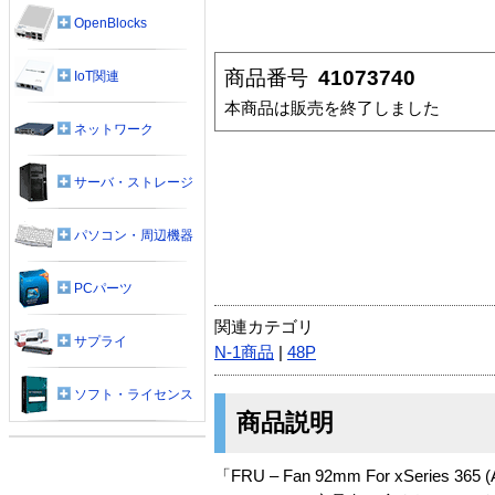
OpenBlocks
商品番号
41073740
IoT関連
本商品は販売を終了しました
ネットワーク
サーバ・ストレージ
パソコン・周辺機器
PCパーツ
関連カテゴリ
サプライ
N-1商品
|
48P
ソフト・ライセンス
商品説明
「FRU – Fan 92mm For xSeries 36