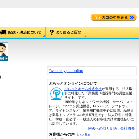
Tweets by platonline
)
ぷらっとオンラインについて
ぷらっとホーム株式会社
が運用する、法人取
引に特化した「業務用IT機器専門の調達支援
サイト」です。
1999年よりネットワーク機器、サーバ、スト
レージ、パソコン周辺機器、PCパーツ、ソフトウェ
ア、ライセンスなど、業務用IT機器中心に販売。品揃え
は業界トップクラスの約5.5万点です。法人取引に特化
し、学校・官公庁・一般法人のお客様の請求書後払いに
も対応しています。
IPv6への取り組み
会社概要
お客様からの声
もっと見る