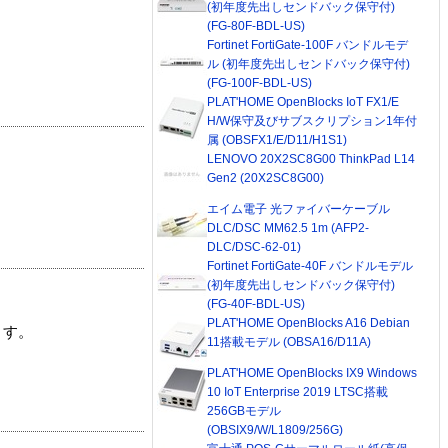
(初年度先出しセンドバック保守付)
(FG-80F-BDL-US)
Fortinet FortiGate-100F バンドルモデ
ル (初年度先出しセンドバック保守付)
(FG-100F-BDL-US)
PLAT'HOME OpenBlocks IoT FX1/E
H/W保守及びサブスクリプション1年付
属 (OBSFX1/E/D11/H1S1)
LENOVO 20X2SC8G00 ThinkPad L14
Gen2 (20X2SC8G00)
エイム電子 光ファイバーケーブル
DLC/DSC MM62.5 1m (AFP2-
DLC/DSC-62-01)
Fortinet FortiGate-40F バンドルモデル
(初年度先出しセンドバック保守付)
(FG-40F-BDL-US)
PLAT'HOME OpenBlocks A16 Debian
ます。
11搭載モデル (OBSA16/D11A)
PLAT'HOME OpenBlocks IX9 Windows
10 IoT Enterprise 2019 LTSC搭載
256GBモデル
(OBSIX9/W/L1809/256G)