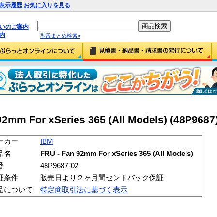
表示履歴
お気に入りを見る
払いのご案内
内
型番まとめ検索»
mm For xSeries 365 (All Models) (48P9687
ーカー
IBM
品名
FRU - Fan 92mm For xSeries 365 (All Models)
番
48P9687-02
証条件
販売日より２ヶ月間センドバック保証
品について
特定商取引法に基づく表示