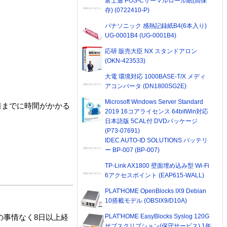
富士通 POS-Cサーマルロール紙(高保
存) (0722410-P)
パナソニック 感熱記録紙B4(6本入り)
UG-0001B4 (UG-0001B4)
応研 販売大臣 NX スタンドアロン
(OKN-423533)
大電 環境対応 1000BASE-T/X メディ
アコンバータ (DN1800SG2E)
Microsoft Windows Server Standard
着までに時間がかかる
2019 16コアライセンス 64bitWin対応
日本語版 5CAL付 DVDパッケージ
(P73-07691)
IDEC AUTO-ID SOLUTIONS バッテリ
ー BP-007 (BP-007)
TP-Link AX1800 壁面埋め込み型 Wi-Fi
6アクセスポイント (EAP615-WALL)
PLAT'HOME OpenBlocks IX9 Debian
10搭載モデル (OBSIX9/D10A)
PLAT'HOME EasyBlocks Syslog 120G
の事情なく8日以上経
サブスクリプション(保守サービス) 1年