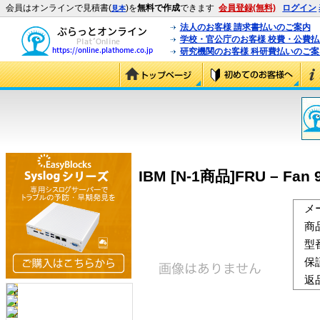
会員はオンラインで見積書(
)を
無料で作成
できます
会員登録(無料)
ログイン
見本
法人のお客様 請求書払いのご案内
学校・官公庁のお客様 校費・公費
研究機関のお客様 科研費払いのご案
IBM [N-1商品]FRU – Fan 92
メ
商
型
保
返