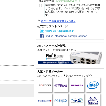
東京大学/K様
(ご利用期間2009年～)
“
請求書払いに対応していただいているので利用
しております。メールでの問い合わせにも丁寧
に対応していただけるので大変ありがたいで
す。
あなたの声をお寄せください!
公式アカウント / ページ
ぷらっとホーム社製品
当社ブランドの製品情報はこちら
人気・定番メーカー
ぷらっとオンラインで人気のメーカーをご紹介！