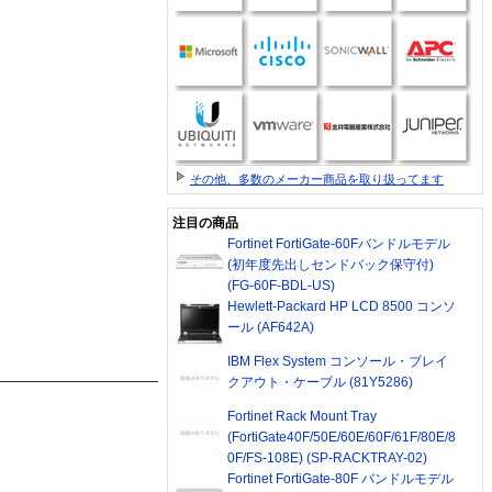
その他、多数のメーカー商品を取り扱ってます
注目の商品
Fortinet FortiGate-60Fバンドルモデル
(初年度先出しセンドバック保守付)
(FG-60F-BDL-US)
Hewlett-Packard HP LCD 8500 コンソ
ール (AF642A)
IBM Flex System コンソール・ブレイ
クアウト・ケーブル (81Y5286)
Fortinet Rack Mount Tray
(FortiGate40F/50E/60E/60F/61F/80E/8
0F/FS-108E) (SP-RACKTRAY-02)
Fortinet FortiGate-80F バンドルモデル