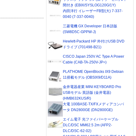
間付き (EBIX/SYSLOG120G/1Y)
内田洋行 イレーザーFB型(大) 7-337-
0040 (7-337-0040)
三菱電機 GX Developer 日本語版
(SW8D5C-GPPW-J)
Hewlett-Packard HP 外付けUSB DVD
ドライブ (701498-B21)
CISCO Japan 250V AC Type A Power
Cable (CAB-TA-250V-JP=)
PLAT'HOME OpenBlocks IX9 Debian
11搭載モデル (OBSIX9/D11A)
金井電器産業 MINI KEYBOARD Pro
USBモデル 英語版 (金井電器)
(HMB632KUS/R)
大電 100BASE-TX/FXメディアコンバ
ータ DN2800GE (DN2800GE)
エイム電子 光ファイバーケーブル
DLC/DSC MM62.5 2m (AFP2-
DLC/DSC-62-02)