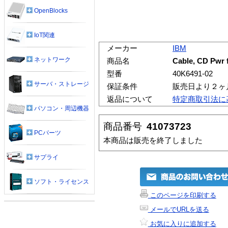
OpenBlocks
IoT関連
メーカー
IBM
ネットワーク
商品名
Cable, CD Pwr 
型番
40K6491-02
サーバ・ストレージ
保証条件
販売日より２ヶ
返品について
特定商取引法に
パソコン・周辺機器
商品番号
41073723
PCパーツ
本商品は販売を終了しました
サプライ
ソフト・ライセンス
このページを印刷する
メールでURLを送る
お気に入りに追加する