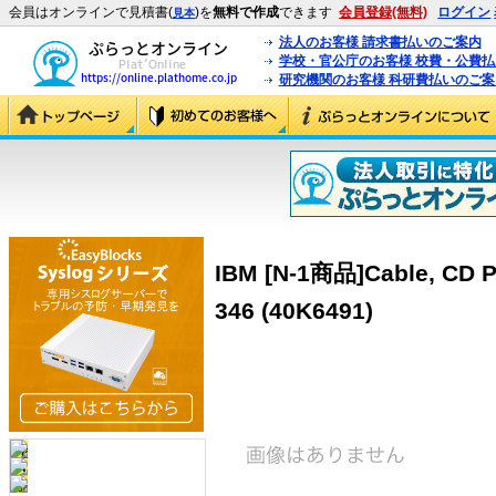
会員はオンラインで見積書(
)を
無料で作成
できます
会員登録(無料)
ログイン
見本
法人のお客様 請求書払いのご案内
学校・官公庁のお客様 校費・公費
研究機関のお客様 科研費払いのご案
IBM [N-1商品]Cable, CD Pw
346 (40K6491)