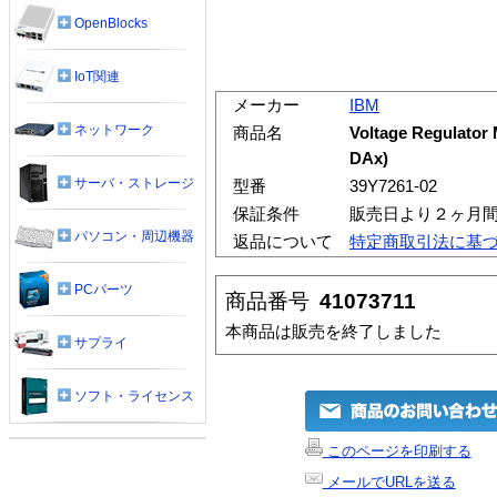
OpenBlocks
IoT関連
メーカー
IBM
ネットワーク
商品名
Voltage Regulator
DAx)
サーバ・ストレージ
型番
39Y7261-02
保証条件
販売日より２ヶ月
パソコン・周辺機器
返品について
特定商取引法に基
PCパーツ
商品番号
41073711
本商品は販売を終了しました
サプライ
ソフト・ライセンス
このページを印刷する
メールでURLを送る