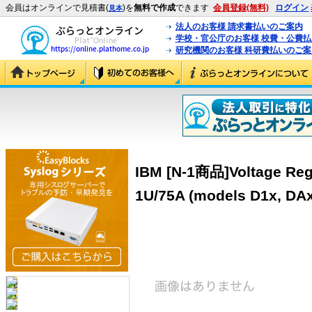
会員はオンラインで見積書(
)を
無料で作成
できます
会員登録(無料)
ログイン
見本
法人のお客様 請求書払いのご案内
学校・官公庁のお客様 校費・公費
研究機関のお客様 科研費払いのご案
IBM [N-1商品]Voltage Reg
1U/75A (models D1x, DAx