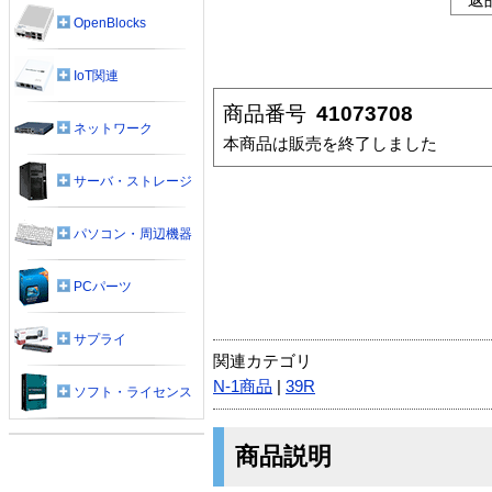
OpenBlocks
IoT関連
商品番号
41073708
ネットワーク
本商品は販売を終了しました
サーバ・ストレージ
パソコン・周辺機器
PCパーツ
サプライ
関連カテゴリ
N-1商品
|
39R
ソフト・ライセンス
商品説明