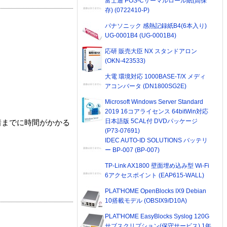
富士通 POS-Cサーマルロール紙(高保
存) (0722410-P)
パナソニック 感熱記録紙B4(6本入り)
UG-0001B4 (UG-0001B4)
応研 販売大臣 NX スタンドアロン
(OKN-423533)
大電 環境対応 1000BASE-T/X メディ
アコンバータ (DN1800SG2E)
Microsoft Windows Server Standard
2019 16コアライセンス 64bitWin対応
日本語版 5CAL付 DVDパッケージ
着までに時間がかかる
(P73-07691)
IDEC AUTO-ID SOLUTIONS バッテリ
ー BP-007 (BP-007)
TP-Link AX1800 壁面埋め込み型 Wi-Fi
6アクセスポイント (EAP615-WALL)
PLAT'HOME OpenBlocks IX9 Debian
10搭載モデル (OBSIX9/D10A)
PLAT'HOME EasyBlocks Syslog 120G
サブスクリプション(保守サービス) 1年