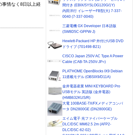
の事情なく8日以上経
間付き (EBIX/SYSLOG120G/1Y)
内田洋行 イレーザーFB型(大) 7-337-
0040 (7-337-0040)
三菱電機 GX Developer 日本語版
(SW8D5C-GPPW-J)
Hewlett-Packard HP 外付けUSB DVD
ドライブ (701498-B21)
CISCO Japan 250V AC Type A Power
Cable (CAB-TA-250V-JP=)
PLAT'HOME OpenBlocks IX9 Debian
11搭載モデル (OBSIX9/D11A)
金井電器産業 MINI KEYBOARD Pro
USBモデル 英語版 (金井電器)
(HMB632KUS/R)
大電 100BASE-TX/FXメディアコンバ
ータ DN2800GE (DN2800GE)
エイム電子 光ファイバーケーブル
DLC/DSC MM62.5 2m (AFP2-
DLC/DSC-62-02)