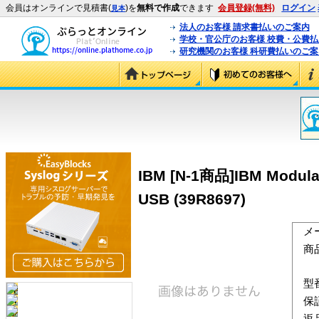
会員はオンラインで見積書(
)を
無料で作成
できます
会員登録(無料)
ログイン
見本
法人のお客様 請求書払いのご案内
学校・官公庁のお客様 校費・公費
研究機関のお客様 科研費払いのご案
IBM [N-1商品]IBM Modular
USB (39R8697)
メ
商
型
保
返