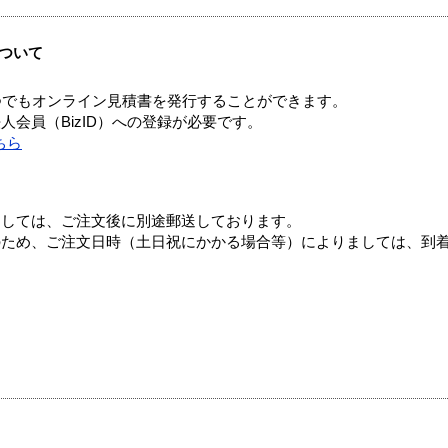
ついて
つでもオンライン見積書を発行することができます。
会員（BizID）への登録が必要です。
ちら
ましては、ご注文後に別途郵送しております。
のため、ご注文日時（土日祝にかかる場合等）によりましては、到