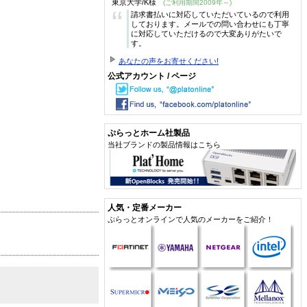
東京大学/K様
(ご利用期間2009年～)
“
請求書払いに対応していただいているので利用
しております。メールでの問い合わせにも丁寧
に対応していただけるので大変ありがたいで
す。
あなたの声をお寄せください!
公式アカウント / ページ
ぷらっとホーム社製品
当社ブランドの製品情報はこちら
人気・定番メーカー
ぷらっとオンラインで人気のメーカーをご紹介！