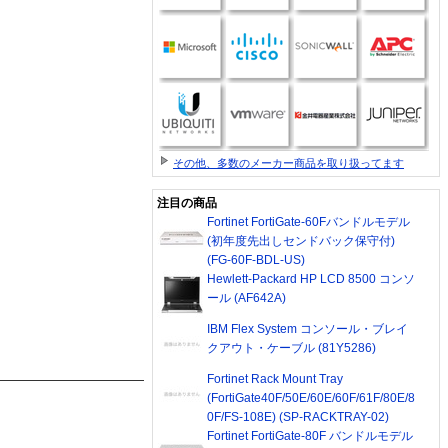
その他、多数のメーカー商品を取り扱ってます
注目の商品
Fortinet FortiGate-60Fバンドルモデル
(初年度先出しセンドバック保守付)
(FG-60F-BDL-US)
Hewlett-Packard HP LCD 8500 コンソ
ール (AF642A)
IBM Flex System コンソール・ブレイ
クアウト・ケーブル (81Y5286)
Fortinet Rack Mount Tray
(FortiGate40F/50E/60E/60F/61F/80E/8
0F/FS-108E) (SP-RACKTRAY-02)
Fortinet FortiGate-80F バンドルモデル