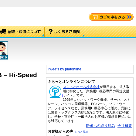
Tweets by platonline
 – Hi-Speed
ぷらっとオンラインについて
ぷらっとホーム株式会社
が運用する、法人取
引に特化した「業務用IT機器専門の調達支援
サイト」です。
1999年よりネットワーク機器、サーバ、スト
レージ、パソコン周辺機器、PCパーツ、ソフトウェ
ア、ライセンスなど、業務用IT機器中心に販売。品揃え
は業界トップクラスの約5.5万点です。法人取引に特化
し、学校・官公庁・一般法人のお客様の請求書後払いに
も対応しています。
IPv6への取り組み
会社概要
お客様からの声
もっと見る