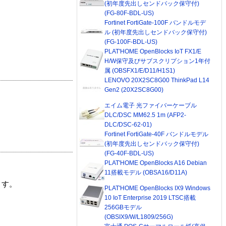
(初年度先出しセンドバック保守付)
(FG-80F-BDL-US)
Fortinet FortiGate-100F バンドルモデ
ル (初年度先出しセンドバック保守付)
(FG-100F-BDL-US)
PLAT'HOME OpenBlocks IoT FX1/E
H/W保守及びサブスクリプション1年付
属 (OBSFX1/E/D11/H1S1)
LENOVO 20X2SC8G00 ThinkPad L14
Gen2 (20X2SC8G00)
エイム電子 光ファイバーケーブル
DLC/DSC MM62.5 1m (AFP2-
DLC/DSC-62-01)
Fortinet FortiGate-40F バンドルモデル
(初年度先出しセンドバック保守付)
(FG-40F-BDL-US)
PLAT'HOME OpenBlocks A16 Debian
11搭載モデル (OBSA16/D11A)
ます。
PLAT'HOME OpenBlocks IX9 Windows
10 IoT Enterprise 2019 LTSC搭載
256GBモデル
(OBSIX9/W/L1809/256G)