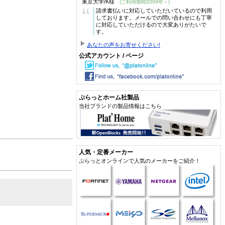
東京大学/K様
(ご利用期間2009年～)
“
請求書払いに対応していただいているので利用
しております。メールでの問い合わせにも丁寧
に対応していただけるので大変ありがたいで
す。
あなたの声をお寄せください!
公式アカウント / ページ
ぷらっとホーム社製品
当社ブランドの製品情報はこちら
人気・定番メーカー
ぷらっとオンラインで人気のメーカーをご紹介！