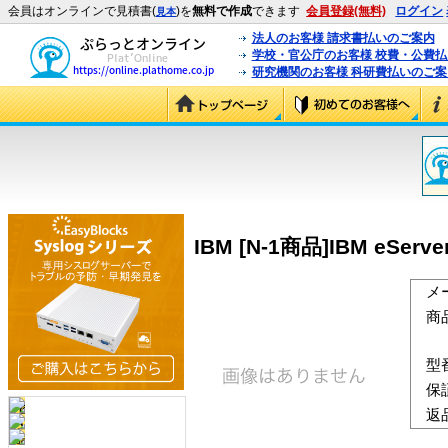
会員はオンラインで見積書(
)を
無料で作成
できます
会員登録(無料)
ログイン
見本
法人のお客様 請求書払いのご案内
学校・官公庁のお客様 校費・公費
研究機関のお客様 科研費払いのご案
IBM [N-1商品]IBM eServer 
メ
商
型
保
返