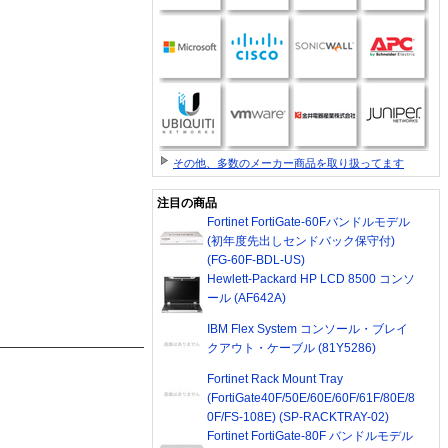
その他、多数のメーカー商品を取り扱ってます
注目の商品
Fortinet FortiGate-60Fバンドルモデル
(初年度先出しセンドバック保守付)
(FG-60F-BDL-US)
Hewlett-Packard HP LCD 8500 コンソ
ール (AF642A)
IBM Flex System コンソール・ブレイ
クアウト・ケーブル (81Y5286)
Fortinet Rack Mount Tray
(FortiGate40F/50E/60E/60F/61F/80E/8
0F/FS-108E) (SP-RACKTRAY-02)
Fortinet FortiGate-80F バンドルモデル