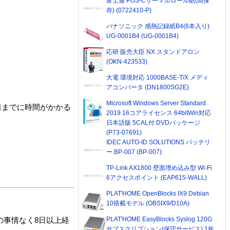
富士通 POS-Cサーマルロール紙(高保
存) (0722410-P)
パナソニック 感熱記録紙B4(6本入り)
UG-0001B4 (UG-0001B4)
応研 販売大臣 NX スタンドアロン
(OKN-423533)
大電 環境対応 1000BASE-T/X メディ
アコンバータ (DN1800SG2E)
Microsoft Windows Server Standard
着までに時間がかかる
2019 16コアライセンス 64bitWin対応
日本語版 5CAL付 DVDパッケージ
(P73-07691)
IDEC AUTO-ID SOLUTIONS バッテリ
ー BP-007 (BP-007)
TP-Link AX1800 壁面埋め込み型 Wi-Fi
6アクセスポイント (EAP615-WALL)
PLAT'HOME OpenBlocks IX9 Debian
10搭載モデル (OBSIX9/D10A)
PLAT'HOME EasyBlocks Syslog 120G
の事情なく8日以上経
サブスクリプション(保守サービス) 1年