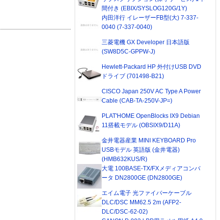
間付き (EBIX/SYSLOG120G/1Y)
内田洋行 イレーザーFB型(大) 7-337-
0040 (7-337-0040)
三菱電機 GX Developer 日本語版
(SW8D5C-GPPW-J)
Hewlett-Packard HP 外付けUSB DVD
ドライブ (701498-B21)
CISCO Japan 250V AC Type A Power
Cable (CAB-TA-250V-JP=)
PLAT'HOME OpenBlocks IX9 Debian
11搭載モデル (OBSIX9/D11A)
金井電器産業 MINI KEYBOARD Pro
USBモデル 英語版 (金井電器)
(HMB632KUS/R)
大電 100BASE-TX/FXメディアコンバ
ータ DN2800GE (DN2800GE)
エイム電子 光ファイバーケーブル
DLC/DSC MM62.5 2m (AFP2-
DLC/DSC-62-02)