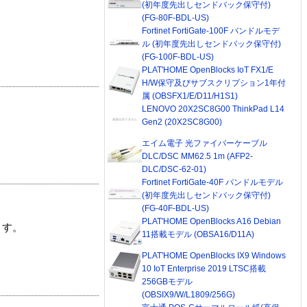
(初年度先出しセンドバック保守付)
(FG-80F-BDL-US)
Fortinet FortiGate-100F バンドルモデ
ル (初年度先出しセンドバック保守付)
(FG-100F-BDL-US)
PLAT'HOME OpenBlocks IoT FX1/E
H/W保守及びサブスクリプション1年付
属 (OBSFX1/E/D11/H1S1)
LENOVO 20X2SC8G00 ThinkPad L14
Gen2 (20X2SC8G00)
エイム電子 光ファイバーケーブル
DLC/DSC MM62.5 1m (AFP2-
DLC/DSC-62-01)
Fortinet FortiGate-40F バンドルモデル
(初年度先出しセンドバック保守付)
(FG-40F-BDL-US)
PLAT'HOME OpenBlocks A16 Debian
ます。
11搭載モデル (OBSA16/D11A)
PLAT'HOME OpenBlocks IX9 Windows
10 IoT Enterprise 2019 LTSC搭載
256GBモデル
(OBSIX9/W/L1809/256G)