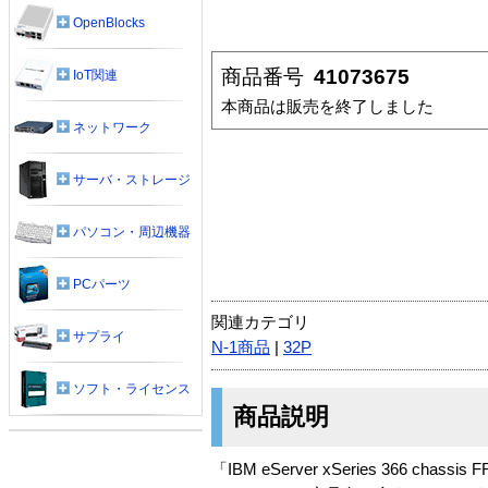
OpenBlocks
商品番号
41073675
IoT関連
本商品は販売を終了しました
ネットワーク
サーバ・ストレージ
パソコン・周辺機器
PCパーツ
関連カテゴリ
サプライ
N-1商品
|
32P
ソフト・ライセンス
商品説明
「IBM eServer xSeries 366 chass