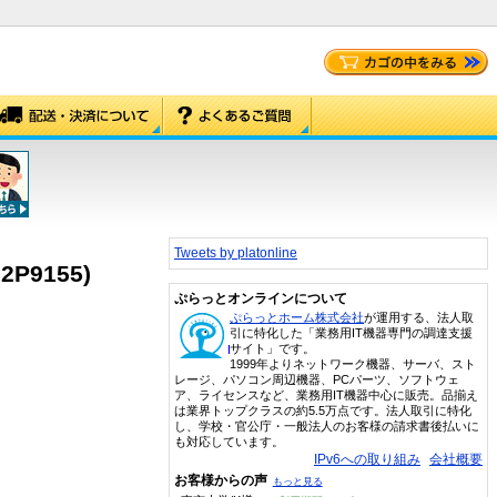
Tweets by platonline
32P9155)
ぷらっとオンラインについて
ぷらっとホーム株式会社
が運用する、法人取
引に特化した「業務用IT機器専門の調達支援
サイト」です。
1999年よりネットワーク機器、サーバ、スト
レージ、パソコン周辺機器、PCパーツ、ソフトウェ
ア、ライセンスなど、業務用IT機器中心に販売。品揃え
は業界トップクラスの約5.5万点です。法人取引に特化
し、学校・官公庁・一般法人のお客様の請求書後払いに
も対応しています。
IPv6への取り組み
会社概要
お客様からの声
もっと見る