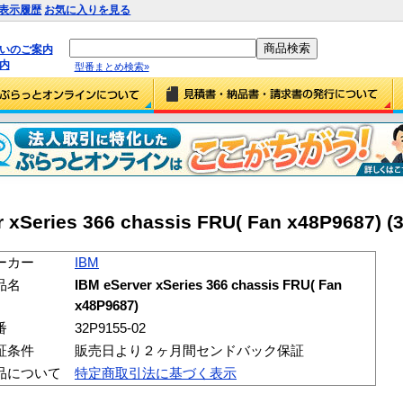
表示履歴
お気に入りを見る
払いのご案内
内
型番まとめ検索»
xSeries 366 chassis FRU( Fan x48P9687) (
ーカー
IBM
品名
IBM eServer xSeries 366 chassis FRU( Fan
x48P9687)
番
32P9155-02
証条件
販売日より２ヶ月間センドバック保証
品について
特定商取引法に基づく表示