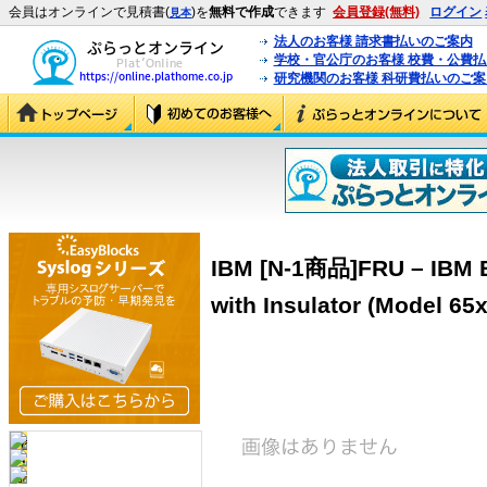
会員はオンラインで見積書(
)を
無料で作成
できます
会員登録(無料)
ログイン
見本
法人のお客様 請求書払いのご案内
学校・官公庁のお客様 校費・公費
研究機関のお客様 科研費払いのご案
IBM [N-1商品]FRU – IBM 
with Insulator (Model 65