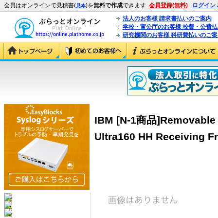
会員はオンラインで見積書(
)を
無料で作成
できます
会員登録(無料)
ログイン
見本
法人のお客様 請求書払いのご案内
学校・官公庁のお客様 校費・公費
研究機関のお客様 科研費払いのご案
IBM [N-1商品]Removable D
Ultra160 HH Receiving F