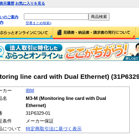
表示履歴
お気に入りを見る
払いのご案内
内
型番まとめ検索»
ring line card with Dual Ethernet) (31P6329
ーカー
IBM
品名
M3-M (Monitoring line card with Dual
Ethernet)
番
31P6329-01
証条件
メーカー保証
品について
特定商取引法に基づく表示