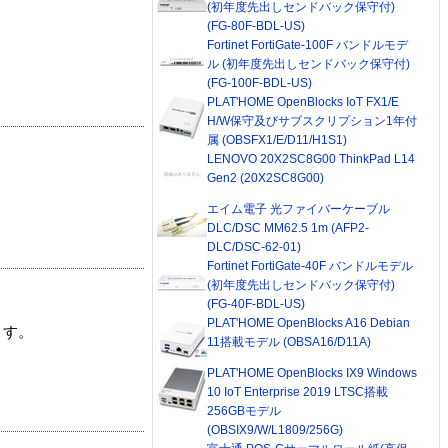
(初年度先出しセンドバック保守付)
(FG-80F-BDL-US)
Fortinet FortiGate-100F バンドルモデ
ル (初年度先出しセンドバック保守付)
(FG-100F-BDL-US)
PLAT'HOME OpenBlocks IoT FX1/E
H/W保守及びサブスクリプション1年付
属 (OBSFX1/E/D11/H1S1)
LENOVO 20X2SC8G00 ThinkPad L14
Gen2 (20X2SC8G00)
エイム電子 光ファイバーケーブル
DLC/DSC MM62.5 1m (AFP2-
DLC/DSC-62-01)
Fortinet FortiGate-40F バンドルモデル
(初年度先出しセンドバック保守付)
(FG-40F-BDL-US)
PLAT'HOME OpenBlocks A16 Debian
ます。
11搭載モデル (OBSA16/D11A)
PLAT'HOME OpenBlocks IX9 Windows
10 IoT Enterprise 2019 LTSC搭載
256GBモデル
(OBSIX9/W/L1809/256G)