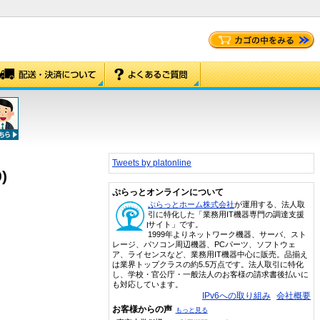
Tweets by platonline
)
ぷらっとオンラインについて
ぷらっとホーム株式会社
が運用する、法人取
引に特化した「業務用IT機器専門の調達支援
サイト」です。
1999年よりネットワーク機器、サーバ、スト
レージ、パソコン周辺機器、PCパーツ、ソフトウェ
ア、ライセンスなど、業務用IT機器中心に販売。品揃え
は業界トップクラスの約5.5万点です。法人取引に特化
し、学校・官公庁・一般法人のお客様の請求書後払いに
も対応しています。
IPv6への取り組み
会社概要
お客様からの声
もっと見る