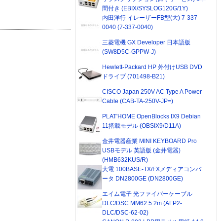
間付き (EBIX/SYSLOG120G/1Y)
内田洋行 イレーザーFB型(大) 7-337-
0040 (7-337-0040)
三菱電機 GX Developer 日本語版
(SW8D5C-GPPW-J)
Hewlett-Packard HP 外付けUSB DVD
ドライブ (701498-B21)
CISCO Japan 250V AC Type A Power
Cable (CAB-TA-250V-JP=)
PLAT'HOME OpenBlocks IX9 Debian
11搭載モデル (OBSIX9/D11A)
金井電器産業 MINI KEYBOARD Pro
USBモデル 英語版 (金井電器)
(HMB632KUS/R)
大電 100BASE-TX/FXメディアコンバ
ータ DN2800GE (DN2800GE)
エイム電子 光ファイバーケーブル
DLC/DSC MM62.5 2m (AFP2-
DLC/DSC-62-02)