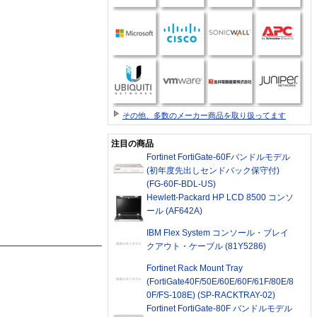
その他、多数のメーカー商品を取り扱ってます
注目の商品
Fortinet FortiGate-60Fバンドルモデル
(初年度先出しセンドバック保守付)
(FG-60F-BDL-US)
Hewlett-Packard HP LCD 8500 コンソ
ール (AF642A)
IBM Flex System コンソール・ブレイ
クアウト・ケーブル (81Y5286)
Fortinet Rack Mount Tray
(FortiGate40F/50E/60E/60F/61F/80E/8
0F/FS-108E) (SP-RACKTRAY-02)
Fortinet FortiGate-80F バンドルモデル