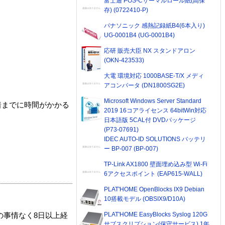
富士通 POS-Cサーマルロール紙(高保
存) (0722410-P)
パナソニック 感熱記録紙B4(6本入り)
UG-0001B4 (UG-0001B4)
応研 販売大臣 NX スタンドアロン
(OKN-423533)
大電 環境対応 1000BASE-T/X メディ
アコンバータ (DN1800SG2E)
Microsoft Windows Server Standard
着までに時間がかかる
2019 16コアライセンス 64bitWin対応
日本語版 5CAL付 DVDパッケージ
(P73-07691)
IDEC AUTO-ID SOLUTIONS バッテリ
ー BP-007 (BP-007)
TP-Link AX1800 壁面埋め込み型 Wi-Fi
6アクセスポイント (EAP615-WALL)
PLAT'HOME OpenBlocks IX9 Debian
10搭載モデル (OBSIX9/D10A)
PLAT'HOME EasyBlocks Syslog 120G
の事情なく8日以上経
サブスクリプション(保守サービス) 1年