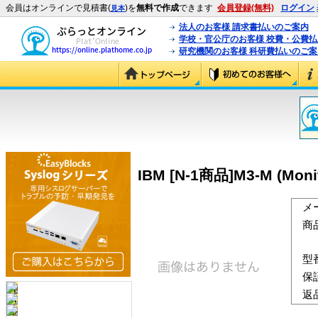
会員はオンラインで見積書(
)を
無料で作成
できます
会員登録(無料)
ログイン
見本
法人のお客様 請求書払いのご案内
学校・官公庁のお客様 校費・公費
研究機関のお客様 科研費払いのご案
IBM [N-1商品]M3-M (Monito
メ
商
型
保
返