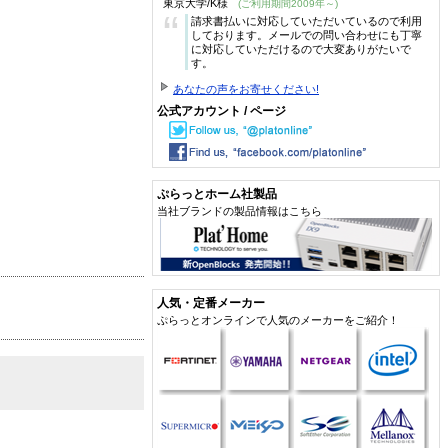
東京大学/K様
(ご利用期間2009年～)
“
請求書払いに対応していただいているので利用
しております。メールでの問い合わせにも丁寧
に対応していただけるので大変ありがたいで
す。
あなたの声をお寄せください!
公式アカウント / ページ
ぷらっとホーム社製品
当社ブランドの製品情報はこちら
人気・定番メーカー
ぷらっとオンラインで人気のメーカーをご紹介！