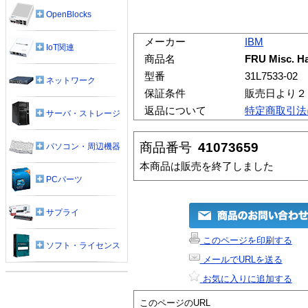
OpenBlocks
メーカー
IBM
IoT関連
商品名
FRU Misc. Ha
型番
31L7533-02
ネットワーク
保証条件
販売日より２
返品について
特定商取引法
サーバ・ストレージ
商品番号
41073659
パソコン・周辺機器
本商品は販売を終了しました
PCパーツ
サプライ
このページを印刷する
ソフト・ライセンス
メールでURLを送る
お気に入りに追加する
このページのURL