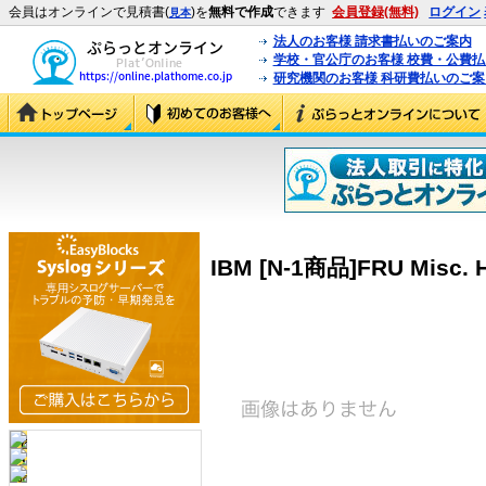
会員はオンラインで見積書(
)を
無料で作成
できます
会員登録(無料)
ログイン
見本
法人のお客様 請求書払いのご案内
学校・官公庁のお客様 校費・公費
研究機関のお客様 科研費払いのご案
IBM [N-1商品]FRU Misc. H