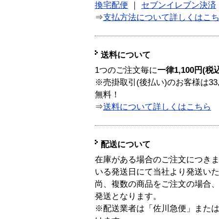
換宅配便
｜
セブンイレブン決済
⇒
支払方法について詳しくはこ
送料について
1つのご注文毎に
一律1,100円(税
※売掛取引(後払い)のお客様は33
無料！
⇒
送料について詳しくはこちら
配送について
在庫がある場合のご注文につき
いる発送日にて当社より発送い
尚、複数の商品をご注文の場合
発送となります。
※配送業者は「佐川急便」また