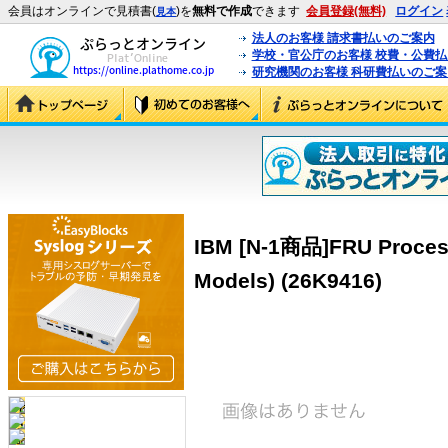
会員はオンラインで見積書(
)を
無料で作成
できます
会員登録(無料)
ログイン
見本
法人のお客様 請求書払いのご案内
学校・官公庁のお客様 校費・公費
研究機関のお客様 科研費払いのご案
IBM [N-1商品]FRU Processo
Models) (26K9416)