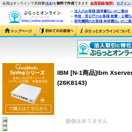
会員はオンラインで見積書(
)を
無料で作成
できます
会員登録(無料)
ログイン
見本
法人のお客様 請求書払いのご案内
学校・官公庁のお客様 校費・公費
研究機関のお客様 科研費払いのご案
IBM [N-1商品]Ibm Xserver
(26K8143)