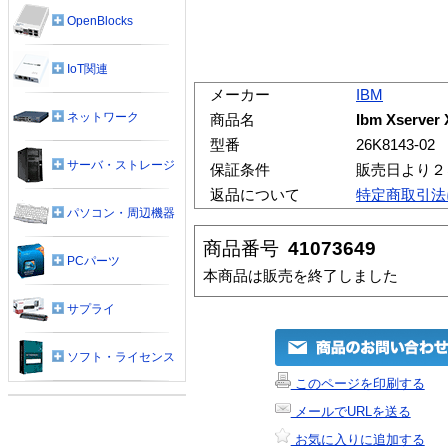
OpenBlocks
IoT関連
メーカー
IBM
ネットワーク
商品名
Ibm Xserver
型番
26K8143-02
サーバ・ストレージ
保証条件
販売日より２
返品について
特定商取引法
パソコン・周辺機器
商品番号
41073649
PCパーツ
本商品は販売を終了しました
サプライ
ソフト・ライセンス
このページを印刷する
メールでURLを送る
お気に入りに追加する