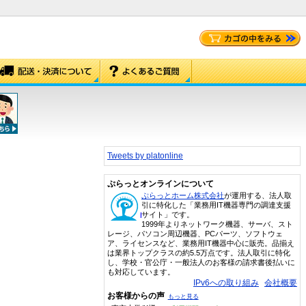
Tweets by platonline
ぷらっとオンラインについて
ぷらっとホーム株式会社
が運用する、法人取
引に特化した「業務用IT機器専門の調達支援
サイト」です。
1999年よりネットワーク機器、サーバ、スト
レージ、パソコン周辺機器、PCパーツ、ソフトウェ
ア、ライセンスなど、業務用IT機器中心に販売。品揃え
は業界トップクラスの約5.5万点です。法人取引に特化
し、学校・官公庁・一般法人のお客様の請求書後払いに
も対応しています。
IPv6への取り組み
会社概要
お客様からの声
もっと見る