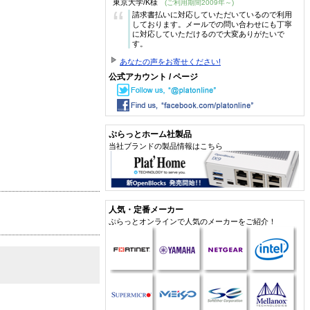
東京大学/K様
(ご利用期間2009年～)
“
請求書払いに対応していただいているので利用
しております。メールでの問い合わせにも丁寧
に対応していただけるので大変ありがたいで
す。
あなたの声をお寄せください!
公式アカウント / ページ
ぷらっとホーム社製品
当社ブランドの製品情報はこちら
人気・定番メーカー
ぷらっとオンラインで人気のメーカーをご紹介！