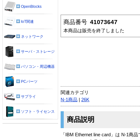
OpenBlocks
商品番号
41073647
IoT関連
本商品は販売を終了しました
ネットワーク
サーバ・ストレージ
パソコン・周辺機器
PCパーツ
関連カテゴリ
サプライ
N-1商品
|
26K
ソフト・ライセンス
商品説明
「IBM Ethernet line card」は N-1