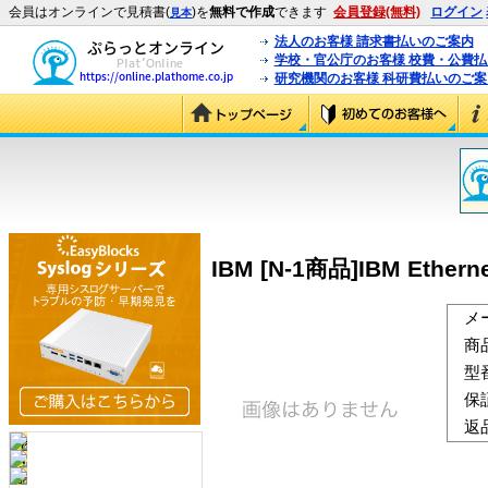
会員はオンラインで見積書(
)を
無料で作成
できます
会員登録(無料)
ログイン
見本
法人のお客様 請求書払いのご案内
学校・官公庁のお客様 校費・公費
研究機関のお客様 科研費払いのご案
IBM [N-1商品]IBM Ethernet
メ
商
型
保
返