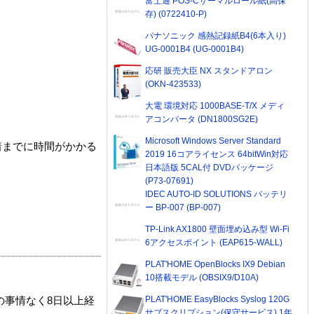
富士通 POS-Cサーマルロール紙(高保
存) (0722410-P)
パナソニック 感熱記録紙B4(6本入り)
UG-0001B4 (UG-0001B4)
応研 販売大臣 NX スタンドアロン
(OKN-423533)
大電 環境対応 1000BASE-T/X メディ
アコンバータ (DN1800SG2E)
Microsoft Windows Server Standard
着までに時間がかかる
2019 16コアライセンス 64bitWin対応
日本語版 5CAL付 DVDパッケージ
(P73-07691)
IDEC AUTO-ID SOLUTIONS バッテリ
ー BP-007 (BP-007)
TP-Link AX1800 壁面埋め込み型 Wi-Fi
6アクセスポイント (EAP615-WALL)
PLAT'HOME OpenBlocks IX9 Debian
10搭載モデル (OBSIX9/D10A)
PLAT'HOME EasyBlocks Syslog 120G
の事情なく8日以上経
サブスクリプション(保守サービス) 1年