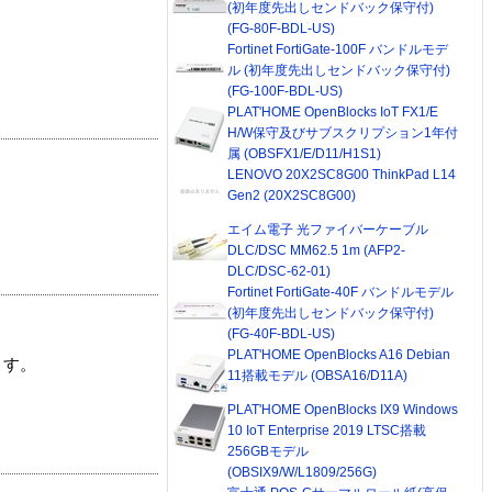
(初年度先出しセンドバック保守付)
(FG-80F-BDL-US)
Fortinet FortiGate-100F バンドルモデ
ル (初年度先出しセンドバック保守付)
(FG-100F-BDL-US)
PLAT'HOME OpenBlocks IoT FX1/E
H/W保守及びサブスクリプション1年付
属 (OBSFX1/E/D11/H1S1)
LENOVO 20X2SC8G00 ThinkPad L14
Gen2 (20X2SC8G00)
エイム電子 光ファイバーケーブル
DLC/DSC MM62.5 1m (AFP2-
DLC/DSC-62-01)
Fortinet FortiGate-40F バンドルモデル
(初年度先出しセンドバック保守付)
(FG-40F-BDL-US)
PLAT'HOME OpenBlocks A16 Debian
ます。
11搭載モデル (OBSA16/D11A)
PLAT'HOME OpenBlocks IX9 Windows
10 IoT Enterprise 2019 LTSC搭載
256GBモデル
(OBSIX9/W/L1809/256G)