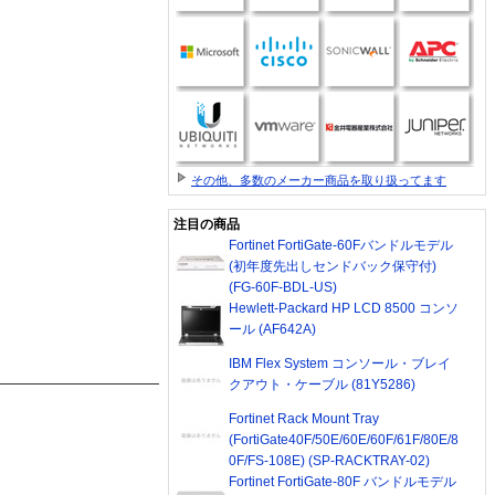
その他、多数のメーカー商品を取り扱ってます
注目の商品
Fortinet FortiGate-60Fバンドルモデル
(初年度先出しセンドバック保守付)
(FG-60F-BDL-US)
Hewlett-Packard HP LCD 8500 コンソ
ール (AF642A)
IBM Flex System コンソール・ブレイ
クアウト・ケーブル (81Y5286)
Fortinet Rack Mount Tray
(FortiGate40F/50E/60E/60F/61F/80E/8
0F/FS-108E) (SP-RACKTRAY-02)
Fortinet FortiGate-80F バンドルモデル