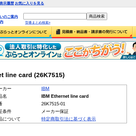
表示履歴
お気に入りを見る
払いのご案内
内
型番まとめ検索»
 line card (26K7515)
ーカー
IBM
品名
IBM Ethernet line card
番
26K7515-01
証条件
メーカー保証
品について
特定商取引法に基づく表示