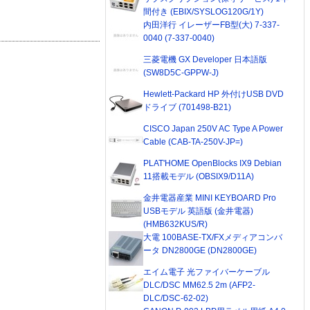
間付き (EBIX/SYSLOG120G/1Y)
内田洋行 イレーザーFB型(大) 7-337-
0040 (7-337-0040)
三菱電機 GX Developer 日本語版
(SW8D5C-GPPW-J)
Hewlett-Packard HP 外付けUSB DVD
ドライブ (701498-B21)
CISCO Japan 250V AC Type A Power
Cable (CAB-TA-250V-JP=)
PLAT'HOME OpenBlocks IX9 Debian
11搭載モデル (OBSIX9/D11A)
金井電器産業 MINI KEYBOARD Pro
USBモデル 英語版 (金井電器)
(HMB632KUS/R)
大電 100BASE-TX/FXメディアコンバ
ータ DN2800GE (DN2800GE)
エイム電子 光ファイバーケーブル
DLC/DSC MM62.5 2m (AFP2-
DLC/DSC-62-02)