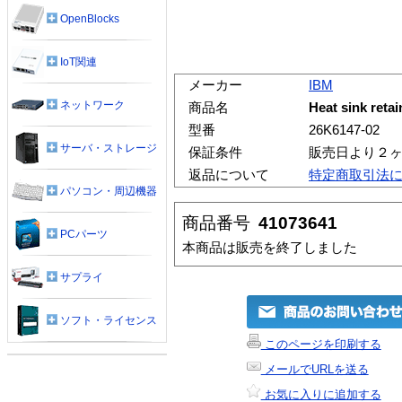
OpenBlocks
IoT関連
メーカー
IBM
ネットワーク
商品名
Heat sink reta
型番
26K6147-02
サーバ・ストレージ
保証条件
販売日より２
返品について
特定商取引法
パソコン・周辺機器
商品番号
41073641
PCパーツ
本商品は販売を終了しました
サプライ
ソフト・ライセンス
このページを印刷する
メールでURLを送る
お気に入りに追加する