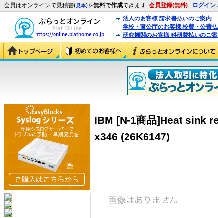
会員はオンラインで見積書(
)を
無料で作成
できます
会員登録(無料)
ログイン
見本
法人のお客様 請求書払いのご案内
学校・官公庁のお客様 校費・公費
研究機関のお客様 科研費払いのご案
IBM [N-1商品]Heat sink re
x346 (26K6147)