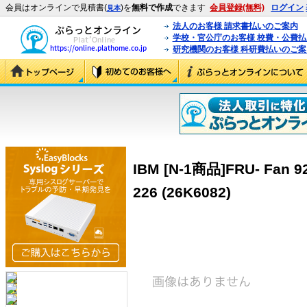
会員はオンラインで見積書(
)を
無料で作成
できます
会員登録(無料)
ログイン
見本
法人のお客様 請求書払いのご案内
学校・官公庁のお客様 校費・公費
研究機関のお客様 科研費払いのご案
IBM [N-1商品]FRU- Fan 9
226 (26K6082)