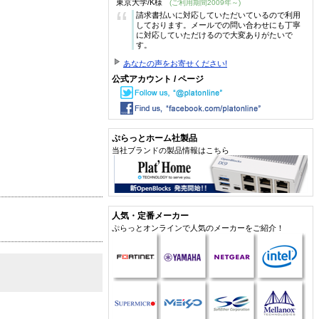
東京大学/K様
(ご利用期間2009年～)
“
請求書払いに対応していただいているので利用
しております。メールでの問い合わせにも丁寧
に対応していただけるので大変ありがたいで
す。
あなたの声をお寄せください!
公式アカウント / ページ
ぷらっとホーム社製品
当社ブランドの製品情報はこちら
人気・定番メーカー
ぷらっとオンラインで人気のメーカーをご紹介！