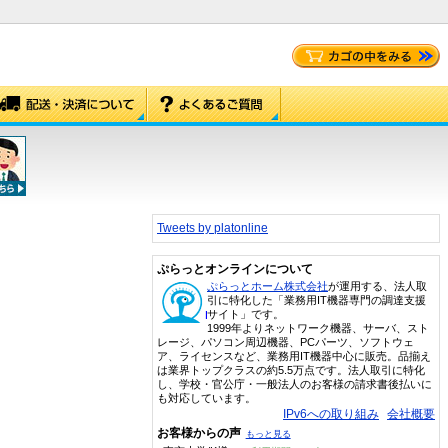
Tweets by platonline
ぷらっとオンラインについて
ぷらっとホーム株式会社
が運用する、法人取
引に特化した「業務用IT機器専門の調達支援
サイト」です。
1999年よりネットワーク機器、サーバ、スト
レージ、パソコン周辺機器、PCパーツ、ソフトウェ
ア、ライセンスなど、業務用IT機器中心に販売。品揃え
は業界トップクラスの約5.5万点です。法人取引に特化
し、学校・官公庁・一般法人のお客様の請求書後払いに
も対応しています。
IPv6への取り組み
会社概要
お客様からの声
もっと見る