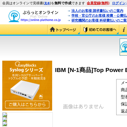
会員はオンラインで見積書(
)を
無料で作成
できます
会員登録(無料)
ログイン
見本
法人のお客様 請求書払いのご案内
学校・官公庁のお客様 校費・公費
研究機関のお客様 科研費払いのご案
IBM [N-1商品]Top Power B
メ
商
型
保
返