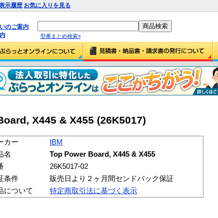
表示履歴
お気に入りを見る
払いのご案内
内
型番まとめ検索»
oard, X445 & X455 (26K5017)
ーカー
IBM
品名
Top Power Board, X445 & X455
番
26K5017-02
証条件
販売日より２ヶ月間センドバック保証
品について
特定商取引法に基づく表示