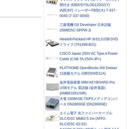
間付き (EBIX/SYSLOG120G/1Y)
内田洋行 イレーザーFB型(大) 7-337-
0040 (7-337-0040)
三菱電機 GX Developer 日本語版
(SW8D5C-GPPW-J)
Hewlett-Packard HP 外付けUSB DVD
ドライブ (701498-B21)
CISCO Japan 250V AC Type A Power
Cable (CAB-TA-250V-JP=)
PLAT'HOME OpenBlocks IX9 Debian
11搭載モデル (OBSIX9/D11A)
金井電器産業 MINI KEYBOARD Pro
USBモデル 英語版 (金井電器)
(HMB632KUS/R)
大電 100BASE-TX/FXメディアコンバ
ータ DN2800GE (DN2800GE)
エイム電子 光ファイバーケーブル
DLC/DSC MM62.5 2m (AFP2-
DLC/DSC-62-02)