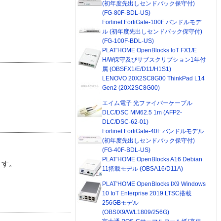
(初年度先出しセンドバック保守付)
(FG-80F-BDL-US)
Fortinet FortiGate-100F バンドルモデ
ル (初年度先出しセンドバック保守付)
(FG-100F-BDL-US)
PLAT'HOME OpenBlocks IoT FX1/E
H/W保守及びサブスクリプション1年付
属 (OBSFX1/E/D11/H1S1)
LENOVO 20X2SC8G00 ThinkPad L14
Gen2 (20X2SC8G00)
エイム電子 光ファイバーケーブル
DLC/DSC MM62.5 1m (AFP2-
DLC/DSC-62-01)
Fortinet FortiGate-40F バンドルモデル
(初年度先出しセンドバック保守付)
(FG-40F-BDL-US)
PLAT'HOME OpenBlocks A16 Debian
ます。
11搭載モデル (OBSA16/D11A)
PLAT'HOME OpenBlocks IX9 Windows
10 IoT Enterprise 2019 LTSC搭載
256GBモデル
(OBSIX9/W/L1809/256G)