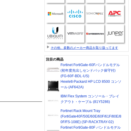
その他、多数のメーカー商品を取り扱ってます
注目の商品
Fortinet FortiGate-60Fバンドルモデル
(初年度先出しセンドバック保守付)
(FG-60F-BDL-US)
Hewlett-Packard HP LCD 8500 コンソ
ール (AF642A)
IBM Flex System コンソール・ブレイ
クアウト・ケーブル (81Y5286)
Fortinet Rack Mount Tray
(FortiGate40F/50E/60E/60F/61F/80E/8
0F/FS-108E) (SP-RACKTRAY-02)
Fortinet FortiGate-80F バンドルモデル