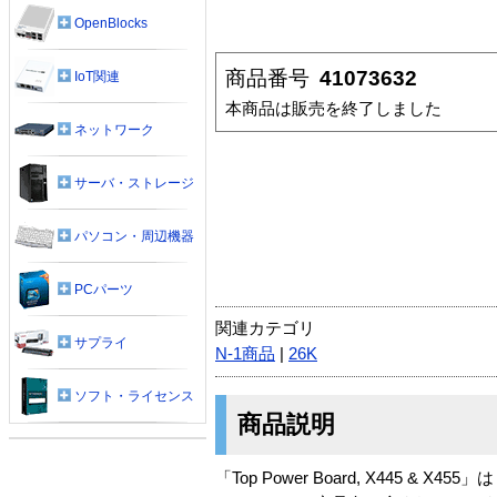
OpenBlocks
商品番号
41073632
IoT関連
本商品は販売を終了しました
ネットワーク
サーバ・ストレージ
パソコン・周辺機器
PCパーツ
関連カテゴリ
サプライ
N-1商品
|
26K
ソフト・ライセンス
商品説明
「Top Power Board, X445 & X45