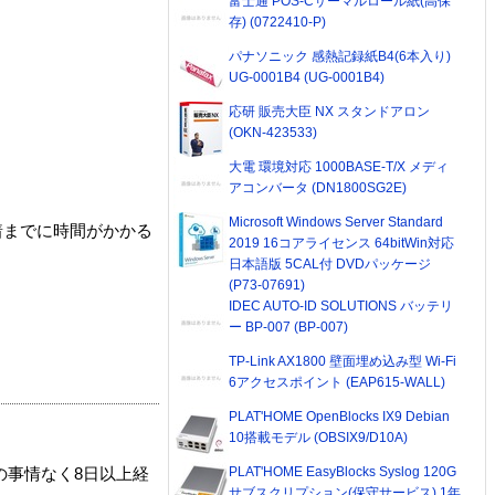
富士通 POS-Cサーマルロール紙(高保
存) (0722410-P)
パナソニック 感熱記録紙B4(6本入り)
UG-0001B4 (UG-0001B4)
応研 販売大臣 NX スタンドアロン
(OKN-423533)
大電 環境対応 1000BASE-T/X メディ
アコンバータ (DN1800SG2E)
Microsoft Windows Server Standard
着までに時間がかかる
2019 16コアライセンス 64bitWin対応
日本語版 5CAL付 DVDパッケージ
(P73-07691)
IDEC AUTO-ID SOLUTIONS バッテリ
ー BP-007 (BP-007)
TP-Link AX1800 壁面埋め込み型 Wi-Fi
6アクセスポイント (EAP615-WALL)
PLAT'HOME OpenBlocks IX9 Debian
10搭載モデル (OBSIX9/D10A)
PLAT'HOME EasyBlocks Syslog 120G
の事情なく8日以上経
サブスクリプション(保守サービス) 1年