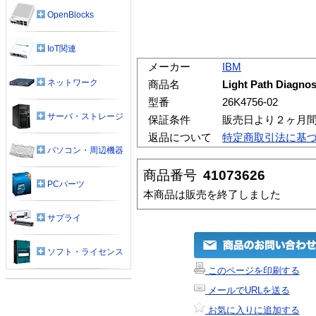
OpenBlocks
IoT関連
メーカー
IBM
ネットワーク
商品名
Light Path Diagnos
型番
26K4756-02
サーバ・ストレージ
保証条件
販売日より２ヶ月
返品について
特定商取引法に基
パソコン・周辺機器
商品番号
41073626
PCパーツ
本商品は販売を終了しました
サプライ
ソフト・ライセンス
このページを印刷する
メールでURLを送る
お気に入りに追加する