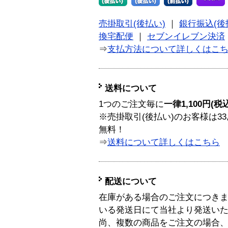
売掛取引(後払い)
｜
銀行振込(後
換宅配便
｜
セブンイレブン決済
⇒
支払方法について詳しくはこ
送料について
1つのご注文毎に
一律1,100円(税
※売掛取引(後払い)のお客様は33
無料！
⇒
送料について詳しくはこちら
配送について
在庫がある場合のご注文につき
いる発送日にて当社より発送い
尚、複数の商品をご注文の場合