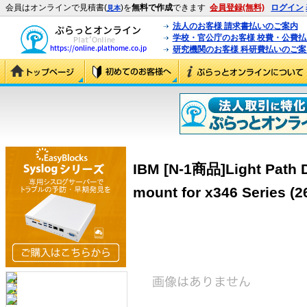
会員はオンラインで見積書(
)を
無料で作成
できます
会員登録(無料)
ログイン
見本
法人のお客様 請求書払いのご案内
学校・官公庁のお客様 校費・公費
研究機関のお客様 科研費払いのご案
IBM [N-1商品]Light Path D
mount for x346 Series (