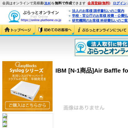
会員はオンラインで見積書(
)を
無料で作成
できます
会員登録(無料)
ログイン
見本
法人のお客様 請求書払いのご案内
学校・官公庁のお客様 校費・公費
研究機関のお客様 科研費払いのご案
IBM [N-1商品]Air Baffle f