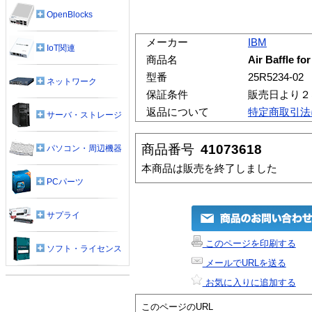
OpenBlocks
メーカー
IBM
IoT関連
商品名
Air Baffle fo
型番
25R5234-02
ネットワーク
保証条件
販売日より２
返品について
特定商取引法
サーバ・ストレージ
商品番号
41073618
パソコン・周辺機器
本商品は販売を終了しました
PCパーツ
サプライ
このページを印刷する
ソフト・ライセンス
メールでURLを送る
お気に入りに追加する
このページのURL