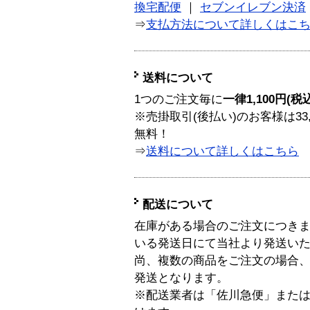
換宅配便
｜
セブンイレブン決済
⇒
支払方法について詳しくはこ
送料について
1つのご注文毎に
一律1,100円(税
※売掛取引(後払い)のお客様は33
無料！
⇒
送料について詳しくはこちら
配送について
在庫がある場合のご注文につき
いる発送日にて当社より発送い
尚、複数の商品をご注文の場合
発送となります。
※配送業者は「佐川急便」また