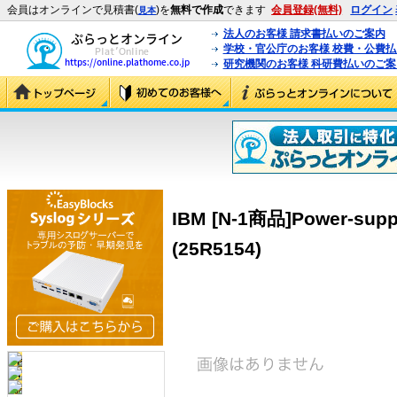
会員はオンラインで見積書(
)を
無料で作成
できます
会員登録(無料)
ログイン
見本
法人のお客様 請求書払いのご案内
学校・官公庁のお客様 校費・公費
研究機関のお客様 科研費払いのご案
IBM [N-1商品]Power-supply
(25R5154)