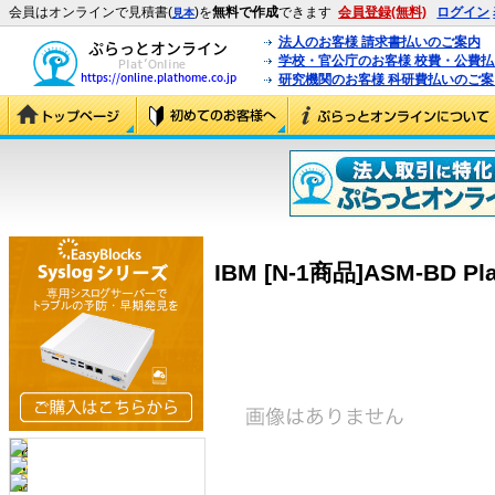
会員はオンラインで見積書(
)を
無料で作成
できます
会員登録(無料)
ログイン
見本
法人のお客様 請求書払いのご案内
学校・官公庁のお客様 校費・公費
研究機関のお客様 科研費払いのご案
IBM [N-1商品]ASM-BD Pla