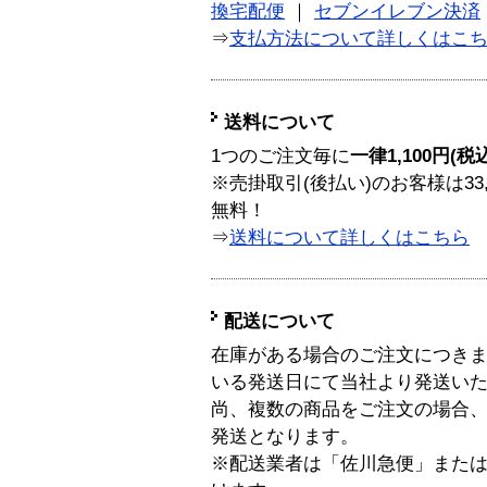
換宅配便
｜
セブンイレブン決済
⇒
支払方法について詳しくはこ
送料について
1つのご注文毎に
一律1,100円(税
※売掛取引(後払い)のお客様は33
無料！
⇒
送料について詳しくはこちら
配送について
在庫がある場合のご注文につき
いる発送日にて当社より発送い
尚、複数の商品をご注文の場合
発送となります。
※配送業者は「佐川急便」また