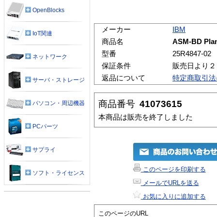
OpenBlocks
メーカー
IBM
IoT関連
商品名
ASM-BD Plan
型番
25R4847-02
ネットワーク
保証条件
販売日より２
返品について
特定商取引法
サーバ・ストレージ
商品番号
41073615
パソコン・周辺機器
本商品は販売を終了しました
PCパーツ
サプライ
このページを印刷する
ソフト・ライセンス
メールでURLを送る
お気に入りに追加する
このページのURL