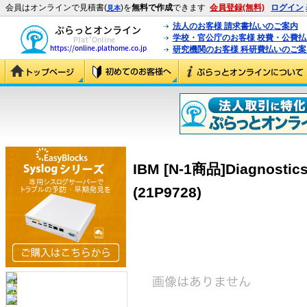
会員はオンラインで見積書(
)を
無料で作成
できます
会員登録(無料)
ログイン
見本
法人のお客様 請求書払いのご案内
学校・官公庁のお客様 校費・公費
研究機関のお客様 科研費払いのご案
IBM [N-1商品]Diagnostics 
(21P9728)