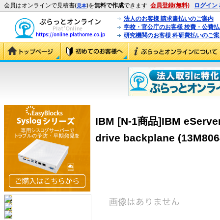
会員はオンラインで見積書(
)を
無料で作成
できます
会員登録(無料)
ログイン
見本
法人のお客様 請求書払いのご案内
学校・官公庁のお客様 校費・公費
研究機関のお客様 科研費払いのご案
IBM [N-1商品]IBM eServer
drive backplane (13M806