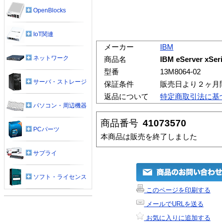
OpenBlocks
IoT関連
メーカー
IBM
ネットワーク
商品名
IBM eServer xSer
型番
13M8064-02
サーバ・ストレージ
保証条件
販売日より２ヶ月
返品について
特定商取引法に基
パソコン・周辺機器
商品番号
41073570
PCパーツ
本商品は販売を終了しました
サプライ
ソフト・ライセンス
このページを印刷する
メールでURLを送る
お気に入りに追加する