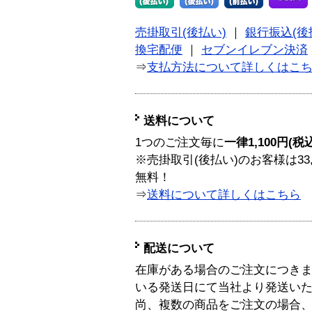
売掛取引(後払い)
｜
銀行振込(後
換宅配便
｜
セブンイレブン決済
⇒
支払方法について詳しくはこ
送料について
1つのご注文毎に
一律1,100円(税
※売掛取引(後払い)のお客様は33
無料！
⇒
送料について詳しくはこちら
配送について
在庫がある場合のご注文につき
いる発送日にて当社より発送い
尚、複数の商品をご注文の場合