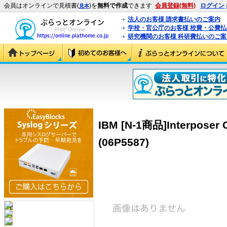
会員はオンラインで見積書(
)を
無料で作成
できます
会員登録(無料)
ログイン
見本
法人のお客様 請求書払いのご案内
学校・官公庁のお客様 校費・公費
研究機関のお客様 科研費払いのご案
IBM [N-1商品]Interposer C
(06P5587)