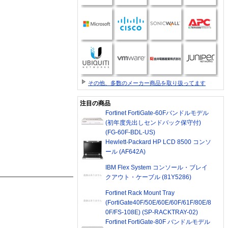
その他、多数のメーカー商品を取り扱ってます
注目の商品
Fortinet FortiGate-60Fバンドルモデル
(初年度先出しセンドバック保守付)
(FG-60F-BDL-US)
Hewlett-Packard HP LCD 8500 コンソ
ール (AF642A)
IBM Flex System コンソール・ブレイ
クアウト・ケーブル (81Y5286)
Fortinet Rack Mount Tray
(FortiGate40F/50E/60E/60F/61F/80E/8
0F/FS-108E) (SP-RACKTRAY-02)
Fortinet FortiGate-80F バンドルモデル