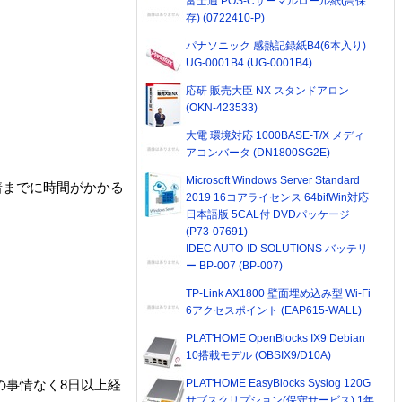
富士通 POS-Cサーマルロール紙(高保
存) (0722410-P)
パナソニック 感熱記録紙B4(6本入り)
UG-0001B4 (UG-0001B4)
応研 販売大臣 NX スタンドアロン
(OKN-423533)
大電 環境対応 1000BASE-T/X メディ
アコンバータ (DN1800SG2E)
Microsoft Windows Server Standard
着までに時間がかかる
2019 16コアライセンス 64bitWin対応
日本語版 5CAL付 DVDパッケージ
(P73-07691)
IDEC AUTO-ID SOLUTIONS バッテリ
ー BP-007 (BP-007)
TP-Link AX1800 壁面埋め込み型 Wi-Fi
6アクセスポイント (EAP615-WALL)
PLAT'HOME OpenBlocks IX9 Debian
10搭載モデル (OBSIX9/D10A)
PLAT'HOME EasyBlocks Syslog 120G
の事情なく8日以上経
サブスクリプション(保守サービス) 1年