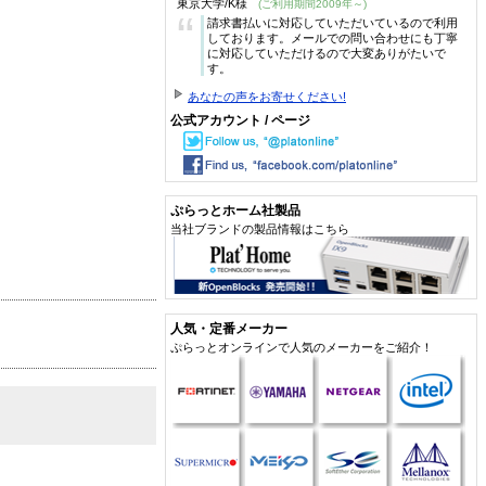
東京大学/K様
(ご利用期間2009年～)
“
請求書払いに対応していただいているので利用
しております。メールでの問い合わせにも丁寧
に対応していただけるので大変ありがたいで
す。
あなたの声をお寄せください!
公式アカウント / ページ
ぷらっとホーム社製品
当社ブランドの製品情報はこちら
人気・定番メーカー
ぷらっとオンラインで人気のメーカーをご紹介！