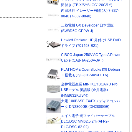
間付き (EBIX/SYSLOG120G/1Y)
内田洋行 イレーザーFB型(大) 7-337-
0040 (7-337-0040)
三菱電機 GX Developer 日本語版
(SW8D5C-GPPW-J)
Hewlett-Packard HP 外付けUSB DVD
ドライブ (701498-B21)
CISCO Japan 250V AC Type A Power
Cable (CAB-TA-250V-JP=)
PLAT'HOME OpenBlocks IX9 Debian
11搭載モデル (OBSIX9/D11A)
金井電器産業 MINI KEYBOARD Pro
USBモデル 英語版 (金井電器)
(HMB632KUS/R)
大電 100BASE-TX/FXメディアコンバ
ータ DN2800GE (DN2800GE)
エイム電子 光ファイバーケーブル
DLC/DSC MM62.5 2m (AFP2-
DLC/DSC-62-02)