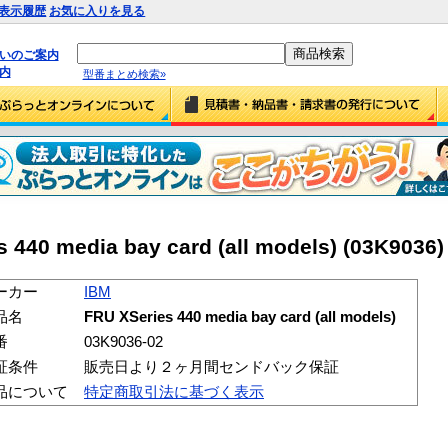
表示履歴
お気に入りを見る
払いのご案内
内
型番まとめ検索»
440 media bay card (all models) (03K9036)
ーカー
IBM
品名
FRU XSeries 440 media bay card (all models)
番
03K9036-02
証条件
販売日より２ヶ月間センドバック保証
品について
特定商取引法に基づく表示