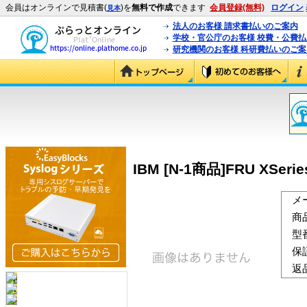
会員はオンラインで見積書(
)を
無料で作成
できます
会員登録(無料)
ログイン
見本
法人のお客様 請求書払いのご案内
学校・官公庁のお客様 校費・公費
研究機関のお客様 科研費払いのご案
IBM [N-1商品]FRU XSeries 
メ
商
型
保
返