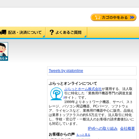
Tweets by platonline
ぷらっとオンラインについて
ぷらっとホーム株式会社
が運用する、法人取
引に特化した「業務用IT機器専門の調達支援
サイト」です。
1999年よりネットワーク機器、サーバ、スト
レージ、パソコン周辺機器、PCパーツ、ソフトウェ
ア、ライセンスなど、業務用IT機器中心に販売。品揃え
は業界トップクラスの約5.5万点です。法人取引に特化
し、学校・官公庁・一般法人のお客様の請求書後払いに
も対応しています。
IPv6への取り組み
会社概要
お客様からの声
もっと見る