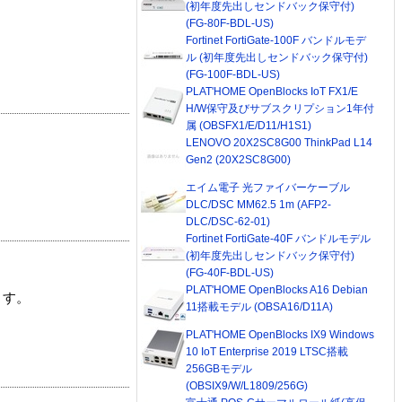
(初年度先出しセンドバック保守付)
(FG-80F-BDL-US)
Fortinet FortiGate-100F バンドルモデ
ル (初年度先出しセンドバック保守付)
(FG-100F-BDL-US)
PLAT'HOME OpenBlocks IoT FX1/E
H/W保守及びサブスクリプション1年付
属 (OBSFX1/E/D11/H1S1)
LENOVO 20X2SC8G00 ThinkPad L14
Gen2 (20X2SC8G00)
エイム電子 光ファイバーケーブル
DLC/DSC MM62.5 1m (AFP2-
DLC/DSC-62-01)
Fortinet FortiGate-40F バンドルモデル
(初年度先出しセンドバック保守付)
(FG-40F-BDL-US)
PLAT'HOME OpenBlocks A16 Debian
ます。
11搭載モデル (OBSA16/D11A)
PLAT'HOME OpenBlocks IX9 Windows
10 IoT Enterprise 2019 LTSC搭載
256GBモデル
(OBSIX9/W/L1809/256G)