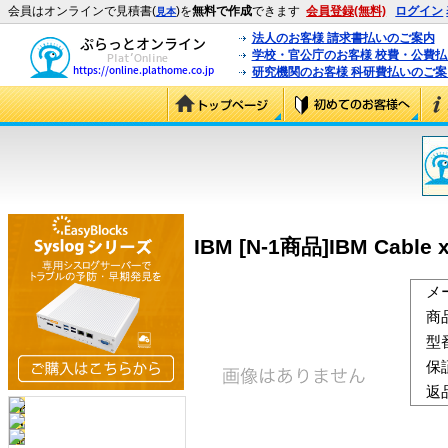
会員はオンラインで見積書(
)を
無料で作成
できます
会員登録(無料)
ログイン
見本
法人のお客様 請求書払いのご案内
学校・官公庁のお客様 校費・公費
研究機関のお客様 科研費払いのご案
IBM [N-1商品]IBM Cable x
メ
商
型
保
返