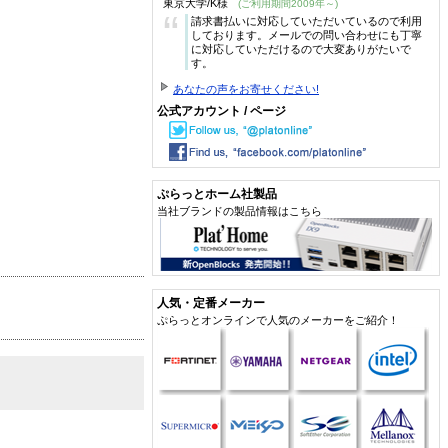
東京大学/K様
(ご利用期間2009年～)
“
請求書払いに対応していただいているので利用
しております。メールでの問い合わせにも丁寧
に対応していただけるので大変ありがたいで
す。
あなたの声をお寄せください!
公式アカウント / ページ
ぷらっとホーム社製品
当社ブランドの製品情報はこちら
人気・定番メーカー
ぷらっとオンラインで人気のメーカーをご紹介！