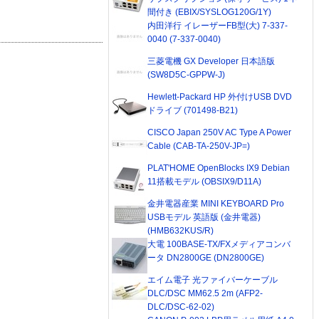
間付き (EBIX/SYSLOG120G/1Y)
内田洋行 イレーザーFB型(大) 7-337-
0040 (7-337-0040)
三菱電機 GX Developer 日本語版
(SW8D5C-GPPW-J)
Hewlett-Packard HP 外付けUSB DVD
ドライブ (701498-B21)
CISCO Japan 250V AC Type A Power
Cable (CAB-TA-250V-JP=)
PLAT'HOME OpenBlocks IX9 Debian
11搭載モデル (OBSIX9/D11A)
金井電器産業 MINI KEYBOARD Pro
USBモデル 英語版 (金井電器)
(HMB632KUS/R)
大電 100BASE-TX/FXメディアコンバ
ータ DN2800GE (DN2800GE)
エイム電子 光ファイバーケーブル
DLC/DSC MM62.5 2m (AFP2-
DLC/DSC-62-02)