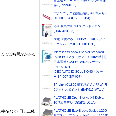
富士通 POS-Cサーマルロール紙(高保
存) (0722410-P)
パナソニック 感熱記録紙B4(6本入り)
UG-0001B4 (UG-0001B4)
応研 販売大臣 NX スタンドアロン
(OKN-423533)
大電 環境対応 1000BASE-T/X メディ
アコンバータ (DN1800SG2E)
Microsoft Windows Server Standard
着までに時間がかかる
2019 16コアライセンス 64bitWin対応
日本語版 5CAL付 DVDパッケージ
(P73-07691)
IDEC AUTO-ID SOLUTIONS バッテリ
ー BP-007 (BP-007)
TP-Link AX1800 壁面埋め込み型 Wi-Fi
6アクセスポイント (EAP615-WALL)
PLAT'HOME OpenBlocks IX9 Debian
10搭載モデル (OBSIX9/D10A)
PLAT'HOME EasyBlocks Syslog 120G
の事情なく8日以上経
サブスクリプション(保守サービス) 1年