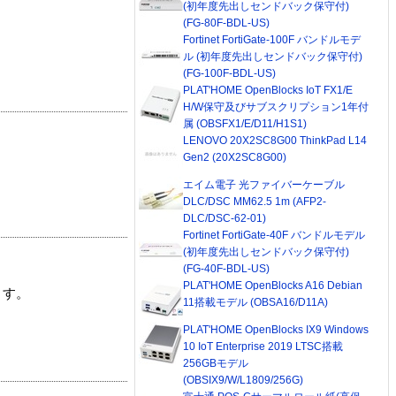
(初年度先出しセンドバック保守付)
(FG-80F-BDL-US)
Fortinet FortiGate-100F バンドルモデ
ル (初年度先出しセンドバック保守付)
(FG-100F-BDL-US)
PLAT'HOME OpenBlocks IoT FX1/E
H/W保守及びサブスクリプション1年付
属 (OBSFX1/E/D11/H1S1)
LENOVO 20X2SC8G00 ThinkPad L14
Gen2 (20X2SC8G00)
エイム電子 光ファイバーケーブル
DLC/DSC MM62.5 1m (AFP2-
DLC/DSC-62-01)
Fortinet FortiGate-40F バンドルモデル
(初年度先出しセンドバック保守付)
(FG-40F-BDL-US)
PLAT'HOME OpenBlocks A16 Debian
ます。
11搭載モデル (OBSA16/D11A)
PLAT'HOME OpenBlocks IX9 Windows
10 IoT Enterprise 2019 LTSC搭載
256GBモデル
(OBSIX9/W/L1809/256G)