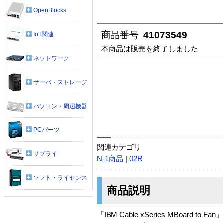
OpenBlocks
商品番号
41073549
IoT関連
本商品は販売を終了しました
ネットワーク
サーバ・ストレージ
パソコン・周辺機器
PCパーツ
関連カテゴリ
サプライ
N-1商品
|
02R
ソフト・ライセンス
商品説明
「IBM Cable xSeries MBoard to 