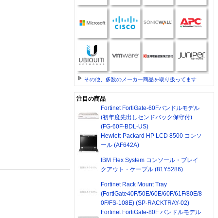
その他、多数のメーカー商品を取り扱ってます
注目の商品
Fortinet FortiGate-60Fバンドルモデル
(初年度先出しセンドバック保守付)
(FG-60F-BDL-US)
Hewlett-Packard HP LCD 8500 コンソ
ール (AF642A)
IBM Flex System コンソール・ブレイ
クアウト・ケーブル (81Y5286)
Fortinet Rack Mount Tray
(FortiGate40F/50E/60E/60F/61F/80E/8
0F/FS-108E) (SP-RACKTRAY-02)
Fortinet FortiGate-80F バンドルモデル