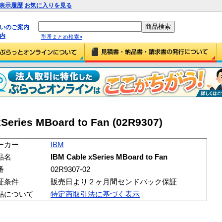
表示履歴
お気に入りを見る
払いのご案内
内
型番まとめ検索»
Series MBoard to Fan (02R9307)
ーカー
IBM
品名
IBM Cable xSeries MBoard to Fan
番
02R9307-02
証条件
販売日より２ヶ月間センドバック保証
品について
特定商取引法に基づく表示