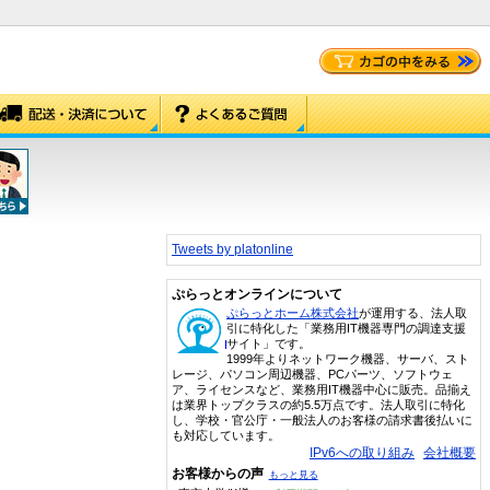
Tweets by platonline
ぷらっとオンラインについて
ぷらっとホーム株式会社
が運用する、法人取
引に特化した「業務用IT機器専門の調達支援
サイト」です。
1999年よりネットワーク機器、サーバ、スト
レージ、パソコン周辺機器、PCパーツ、ソフトウェ
ア、ライセンスなど、業務用IT機器中心に販売。品揃え
は業界トップクラスの約5.5万点です。法人取引に特化
し、学校・官公庁・一般法人のお客様の請求書後払いに
も対応しています。
IPv6への取り組み
会社概要
お客様からの声
もっと見る