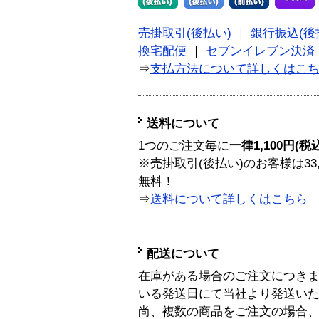
売掛取引(後払い)
｜
銀行振込(後
換宅配便
｜
セブンイレブン決済
⇒
支払方法について詳しくはこ
送料について
1つのご注文毎に
一律1,100円(税
※売掛取引(後払い)のお客様は33
無料！
⇒
送料について詳しくはこちら
配送について
在庫がある場合のご注文につき
いる発送日にて当社より発送い
尚、複数の商品をご注文の場合