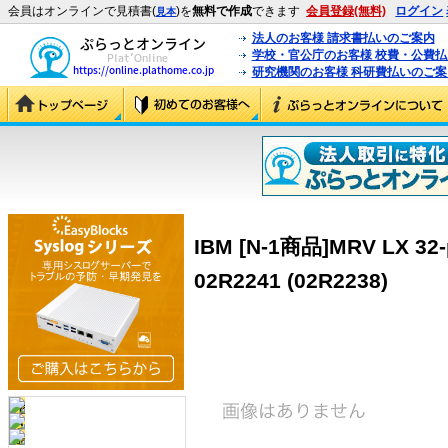
会員はオンラインで見積書(
)を
無料で作成
できます
会員登録(無料)
ログイン
見本
法人のお客様 請求書払いのご案内
学校・官公庁のお客様 校費・公費
研究機関のお客様 科研費払いのご案
IBM [N-1商品]MRV LX 32-p
02R2241 (02R2238)