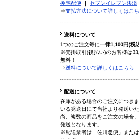
換宅配便
｜
セブンイレブン決済
⇒
支払方法について詳しくはこ
送料について
1つのご注文毎に
一律1,100円(税
※売掛取引(後払い)のお客様は33
無料！
⇒
送料について詳しくはこちら
配送について
在庫がある場合のご注文につき
いる発送日にて当社より発送い
尚、複数の商品をご注文の場合
発送となります。
※配送業者は「佐川急便」また