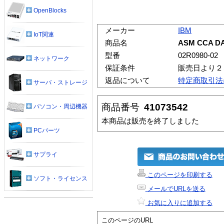
OpenBlocks
メーカー
IBM
IoT関連
商品名
ASM CCA DA
型番
02R0980-02
ネットワーク
保証条件
販売日より２
返品について
特定商取引法
サーバ・ストレージ
商品番号
41073542
パソコン・周辺機器
本商品は販売を終了しました
PCパーツ
サプライ
このページを印刷する
ソフト・ライセンス
メールでURLを送る
お気に入りに追加する
このページのURL