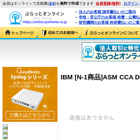
会員はオンラインで見積書(
)を
無料で作成
できます
会員登録(無料)
ログイン
見本
法人のお客様 請求書払いのご案内
学校・官公庁のお客様 校費・公費
研究機関のお客様 科研費払いのご案
IBM [N-1商品]ASM CCA DA