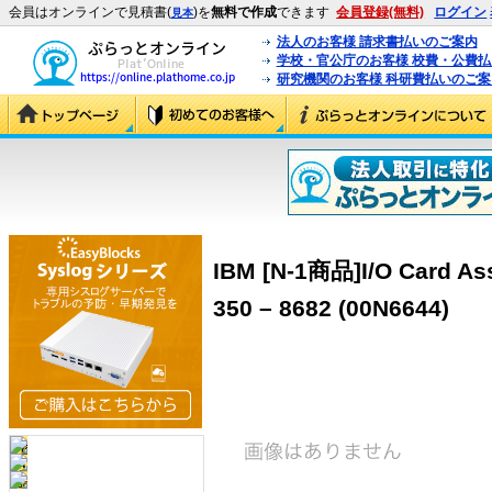
会員はオンラインで見積書(
)を
無料で作成
できます
会員登録(無料)
ログイン
見本
法人のお客様 請求書払いのご案内
学校・官公庁のお客様 校費・公費
研究機関のお客様 科研費払いのご案
IBM [N-1商品]I/O Card Ass
350 – 8682 (00N6644)