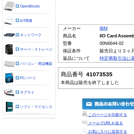
OpenBlocks
IoT関連
メーカー
IBM
ネットワーク
商品名
I/O Card Assembl
型番
00N6644-02
サーバ・ストレージ
保証条件
販売日より２ヶ
返品について
特定商取引法に
パソコン・周辺機器
商品番号
41073535
PCパーツ
本商品は販売を終了しました
サプライ
ソフト・ライセンス
このページを印刷する
メールでURLを送る
お気に入りに追加する