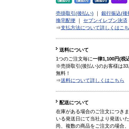
売掛取引(後払い)
｜
銀行振込(後
換宅配便
｜
セブンイレブン決済
⇒
支払方法について詳しくはこ
送料について
1つのご注文毎に
一律1,100円(税
※売掛取引(後払い)のお客様は33
無料！
⇒
送料について詳しくはこちら
配送について
在庫がある場合のご注文につき
いる発送日にて当社より発送い
尚、複数の商品をご注文の場合