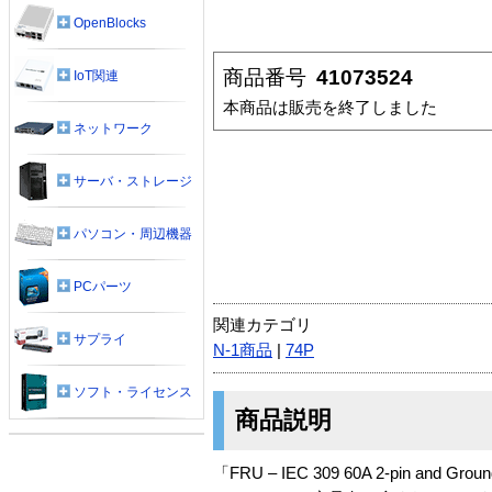
OpenBlocks
商品番号
41073524
IoT関連
本商品は販売を終了しました
ネットワーク
サーバ・ストレージ
パソコン・周辺機器
PCパーツ
関連カテゴリ
サプライ
N-1商品
|
74P
ソフト・ライセンス
商品説明
「FRU – IEC 309 60A 2-pin and G