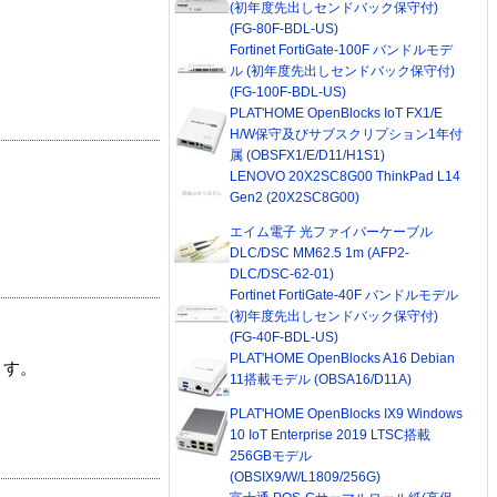
(初年度先出しセンドバック保守付)
(FG-80F-BDL-US)
Fortinet FortiGate-100F バンドルモデ
ル (初年度先出しセンドバック保守付)
(FG-100F-BDL-US)
PLAT'HOME OpenBlocks IoT FX1/E
H/W保守及びサブスクリプション1年付
属 (OBSFX1/E/D11/H1S1)
LENOVO 20X2SC8G00 ThinkPad L14
Gen2 (20X2SC8G00)
エイム電子 光ファイバーケーブル
DLC/DSC MM62.5 1m (AFP2-
DLC/DSC-62-01)
Fortinet FortiGate-40F バンドルモデル
(初年度先出しセンドバック保守付)
(FG-40F-BDL-US)
PLAT'HOME OpenBlocks A16 Debian
ます。
11搭載モデル (OBSA16/D11A)
PLAT'HOME OpenBlocks IX9 Windows
10 IoT Enterprise 2019 LTSC搭載
256GBモデル
(OBSIX9/W/L1809/256G)