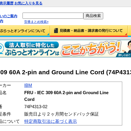
表示履歴
お気に入りを見る
払いのご案内
内
型番まとめ検索»
9 60A 2-pin and Ground Line Cord (74P431
ーカー
IBM
品名
FRU - IEC 309 60A 2-pin and Ground Line
Cord
番
74P4313-02
証条件
販売日より２ヶ月間センドバック保証
品について
特定商取引法に基づく表示