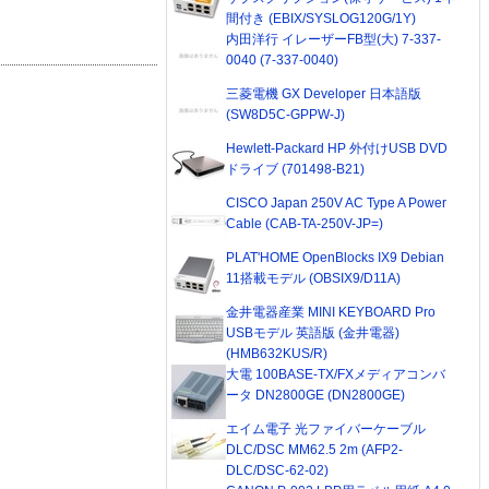
間付き (EBIX/SYSLOG120G/1Y)
内田洋行 イレーザーFB型(大) 7-337-
0040 (7-337-0040)
三菱電機 GX Developer 日本語版
(SW8D5C-GPPW-J)
Hewlett-Packard HP 外付けUSB DVD
ドライブ (701498-B21)
CISCO Japan 250V AC Type A Power
Cable (CAB-TA-250V-JP=)
PLAT'HOME OpenBlocks IX9 Debian
11搭載モデル (OBSIX9/D11A)
金井電器産業 MINI KEYBOARD Pro
USBモデル 英語版 (金井電器)
(HMB632KUS/R)
大電 100BASE-TX/FXメディアコンバ
ータ DN2800GE (DN2800GE)
エイム電子 光ファイバーケーブル
DLC/DSC MM62.5 2m (AFP2-
DLC/DSC-62-02)