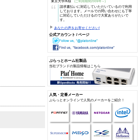
東京大学/K様
(ご利用期間2009年～)
“
請求書払いに対応していただいているので利用
しております。メールでの問い合わせにも丁寧
に対応していただけるので大変ありがたいで
す。
あなたの声をお寄せください!
公式アカウント / ページ
ぷらっとホーム社製品
当社ブランドの製品情報はこちら
人気・定番メーカー
ぷらっとオンラインで人気のメーカーをご紹介！