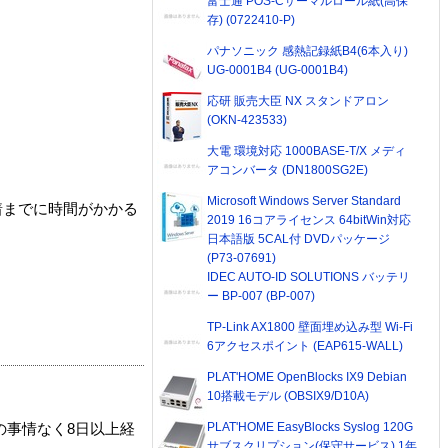
富士通 POS-Cサーマルロール紙(高保
存) (0722410-P)
パナソニック 感熱記録紙B4(6本入り)
UG-0001B4 (UG-0001B4)
応研 販売大臣 NX スタンドアロン
(OKN-423533)
大電 環境対応 1000BASE-T/X メディ
アコンバータ (DN1800SG2E)
Microsoft Windows Server Standard
着までに時間がかかる
2019 16コアライセンス 64bitWin対応
日本語版 5CAL付 DVDパッケージ
(P73-07691)
IDEC AUTO-ID SOLUTIONS バッテリ
ー BP-007 (BP-007)
TP-Link AX1800 壁面埋め込み型 Wi-Fi
6アクセスポイント (EAP615-WALL)
PLAT'HOME OpenBlocks IX9 Debian
10搭載モデル (OBSIX9/D10A)
PLAT'HOME EasyBlocks Syslog 120G
の事情なく8日以上経
サブスクリプション(保守サービス) 1年