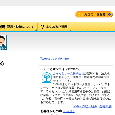
Tweets by platonline
3)
ぷらっとオンラインについて
ぷらっとホーム株式会社
が運用する、法人取
引に特化した「業務用IT機器専門の調達支援
サイト」です。
1999年よりネットワーク機器、サーバ、スト
レージ、パソコン周辺機器、PCパーツ、ソフトウェ
ア、ライセンスなど、業務用IT機器中心に販売。品揃え
は業界トップクラスの約5.5万点です。法人取引に特化
し、学校・官公庁・一般法人のお客様の請求書後払いに
も対応しています。
IPv6への取り組み
会社概要
お客様からの声
もっと見る