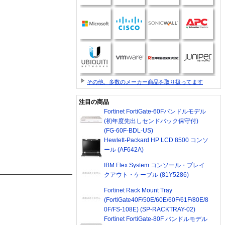
その他、多数のメーカー商品を取り扱ってます
注目の商品
Fortinet FortiGate-60Fバンドルモデル
(初年度先出しセンドバック保守付)
(FG-60F-BDL-US)
Hewlett-Packard HP LCD 8500 コンソ
ール (AF642A)
IBM Flex System コンソール・ブレイ
クアウト・ケーブル (81Y5286)
Fortinet Rack Mount Tray
(FortiGate40F/50E/60E/60F/61F/80E/8
0F/FS-108E) (SP-RACKTRAY-02)
Fortinet FortiGate-80F バンドルモデル