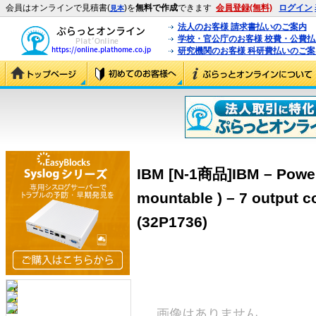
会員はオンラインで見積書(
)を
無料で作成
できます
会員登録(無料)
ログイン
見本
法人のお客様 請求書払いのご案内
学校・官公庁のお客様 校費・公費
研究機関のお客様 科研費払いのご案
IBM [N-1商品]IBM – Power d
mountable ) – 7 output c
(32P1736)