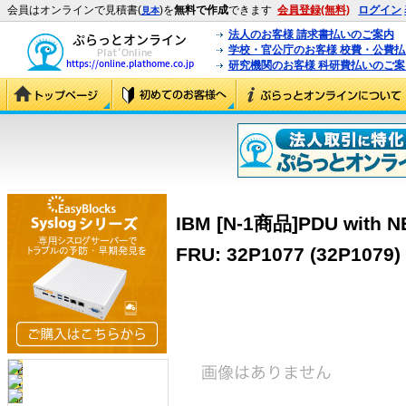
会員はオンラインで見積書(
)を
無料で作成
できます
会員登録(無料)
ログイン
見本
法人のお客様 請求書払いのご案内
学校・官公庁のお客様 校費・公費
研究機関のお客様 科研費払いのご案
IBM [N-1商品]PDU with NE
FRU: 32P1077 (32P1079)