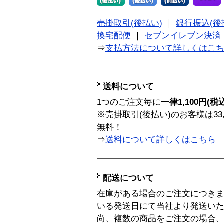
売掛取引(後払い)
｜
銀行振込(後
換宅配便
｜
セブンイレブン決済
⇒
支払方法について詳しくはこ
送料について
1つのご注文毎に
一律1,100円(税
※売掛取引(後払い)のお客様は33
無料！
⇒
送料について詳しくはこちら
配送について
在庫がある場合のご注文につき
いる発送日にて当社より発送い
尚、複数の商品をご注文の場合