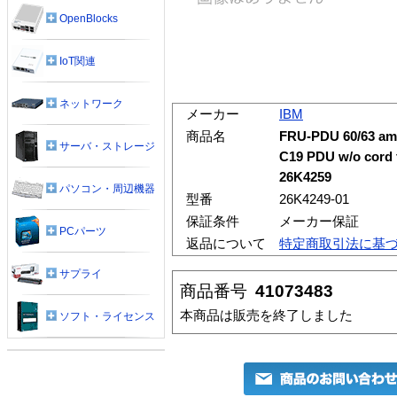
OpenBlocks
IoT関連
ネットワーク
メーカー
IBM
商品名
FRU-PDU 60/63 amp,
サーバ・ストレージ
C19 PDU w/o cord 
26K4259
パソコン・周辺機器
型番
26K4249-01
保証条件
メーカー保証
PCパーツ
返品について
特定商取引法に基
サプライ
商品番号
41073483
本商品は販売を終了しました
ソフト・ライセンス