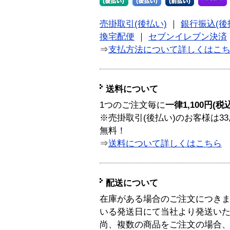
売掛取引(後払い)
｜
銀行振込(後
換宅配便
｜
セブンイレブン決済
⇒
支払方法について詳しくはこ
送料について
1つのご注文毎に
一律1,100円(税
※売掛取引(後払い)のお客様は33
無料！
⇒
送料について詳しくはこちら
配送について
在庫がある場合のご注文につき
いる発送日にて当社より発送い
尚、複数の商品をご注文の場合