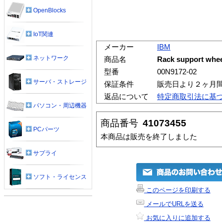
OpenBlocks
IoT関連
メーカー
IBM
ネットワーク
商品名
Rack support wheel
型番
00N9172-02
サーバ・ストレージ
保証条件
販売日より２ヶ月
返品について
特定商取引法に基
パソコン・周辺機器
商品番号
41073455
PCパーツ
本商品は販売を終了しました
サプライ
ソフト・ライセンス
このページを印刷する
メールでURLを送る
お気に入りに追加する