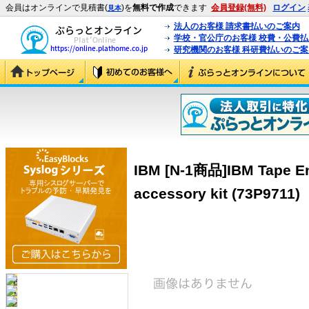
会員はオンラインで見積書(
)を
無料で作成
できます
会員登録(無料)
ログイン
見本
法人のお客様 請求書払いのご案内
学校・官公庁のお客様 校費・公費
研究機関のお客様 科研費払いのご案
IBM [N-1商品]IBM Tape En
accessory kit (73P9711)