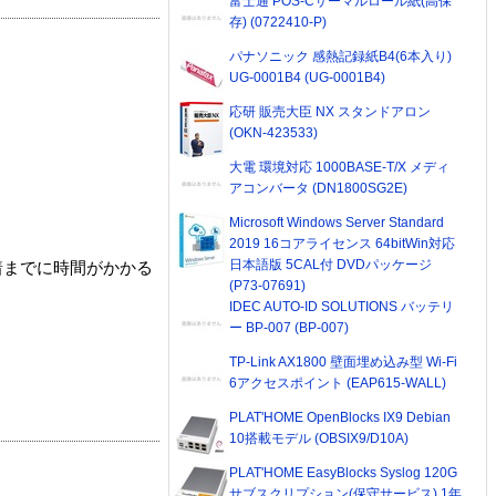
富士通 POS-Cサーマルロール紙(高保
存) (0722410-P)
パナソニック 感熱記録紙B4(6本入り)
UG-0001B4 (UG-0001B4)
応研 販売大臣 NX スタンドアロン
(OKN-423533)
大電 環境対応 1000BASE-T/X メディ
アコンバータ (DN1800SG2E)
Microsoft Windows Server Standard
2019 16コアライセンス 64bitWin対応
日本語版 5CAL付 DVDパッケージ
着までに時間がかかる
(P73-07691)
IDEC AUTO-ID SOLUTIONS バッテリ
ー BP-007 (BP-007)
TP-Link AX1800 壁面埋め込み型 Wi-Fi
6アクセスポイント (EAP615-WALL)
PLAT'HOME OpenBlocks IX9 Debian
10搭載モデル (OBSIX9/D10A)
PLAT'HOME EasyBlocks Syslog 120G
サブスクリプション(保守サービス) 1年