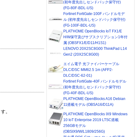
(初年度先出しセンドバック保守付)
(FG-80F-BDL-US)
Fortinet FortiGate-100F バンドルモデ
ル (初年度先出しセンドバック保守付)
(FG-100F-BDL-US)
PLAT'HOME OpenBlocks IoT FX1/E
H/W保守及びサブスクリプション1年付
属 (OBSFX1/E/D11/H1S1)
LENOVO 20X2SC8G00 ThinkPad L14
Gen2 (20X2SC8G00)
エイム電子 光ファイバーケーブル
DLC/DSC MM62.5 1m (AFP2-
DLC/DSC-62-01)
Fortinet FortiGate-40F バンドルモデル
(初年度先出しセンドバック保守付)
(FG-40F-BDL-US)
PLAT'HOME OpenBlocks A16 Debian
11搭載モデル (OBSA16/D11A)
ます。
PLAT'HOME OpenBlocks IX9 Windows
10 IoT Enterprise 2019 LTSC搭載
256GBモデル
(OBSIX9/W/L1809/256G)