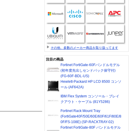
その他、多数のメーカー商品を取り扱ってます
注目の商品
Fortinet FortiGate-60Fバンドルモデル
(初年度先出しセンドバック保守付)
(FG-60F-BDL-US)
Hewlett-Packard HP LCD 8500 コンソ
ール (AF642A)
IBM Flex System コンソール・ブレイ
クアウト・ケーブル (81Y5286)
Fortinet Rack Mount Tray
(FortiGate40F/50E/60E/60F/61F/80E/8
0F/FS-108E) (SP-RACKTRAY-02)
Fortinet FortiGate-80F バンドルモデル