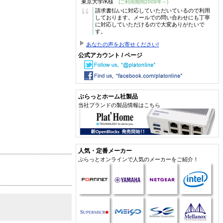
東京大学/K様
(ご利用期間2009年～)
“
請求書払いに対応していただいているので利用
しております。メールでの問い合わせにも丁寧
に対応していただけるので大変ありがたいで
す。
あなたの声をお寄せください!
公式アカウント / ページ
ぷらっとホーム社製品
当社ブランドの製品情報はこちら
人気・定番メーカー
ぷらっとオンラインで人気のメーカーをご紹介！