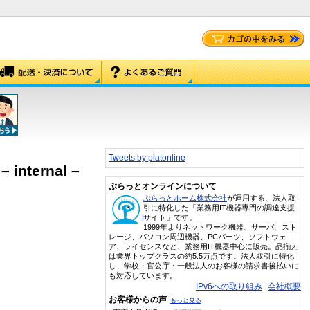
Tweets by platonline
– internal –
ぷらっとオンラインについて
ぷらっとホーム株式会社
が運用する、法人取
引に特化した「業務用IT機器専門の調達支援
サイト」です。
1999年よりネットワーク機器、サーバ、スト
レージ、パソコン周辺機器、PCパーツ、ソフトウェ
ア、ライセンスなど、業務用IT機器中心に販売。品揃え
は業界トップクラスの約5.5万点です。法人取引に特化
し、学校・官公庁・一般法人のお客様の請求書後払いに
も対応しています。
IPv6への取り組み
会社概要
お客様からの声
もっと見る