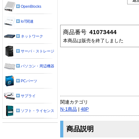
OpenBlocks
IoT関連
商品番号
41073444
ネットワーク
本商品は販売を終了しました
サーバ・ストレージ
パソコン・周辺機器
PCパーツ
サプライ
関連カテゴリ
N-1商品
|
48P
ソフト・ライセンス
商品説明