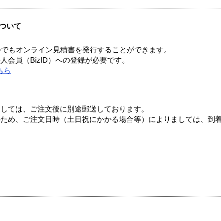
ついて
つでもオンライン見積書を発行することができます。
会員（BizID）への登録が必要です。
ちら
ましては、ご注文後に別途郵送しております。
のため、ご注文日時（土日祝にかかる場合等）によりましては、到