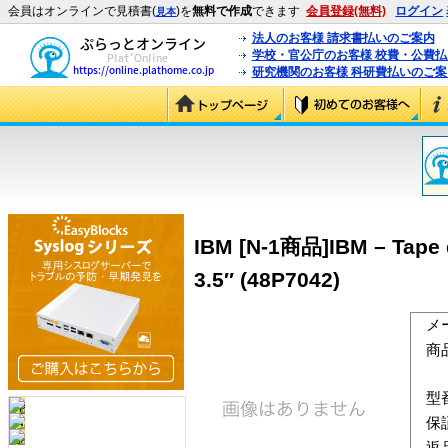
会員はオンラインで見積書(
)を
無料で作成
できます
会員登録(無料)
ログイン
見本
法人のお客様 請求書払いのご案内
学校・官公庁のお客様 校費・公費
研究機関のお客様 科研費払いのご案
IBM [N-1商品]IBM – Tape dr
3.5″ (48P7042)
メ
商
型
保
返