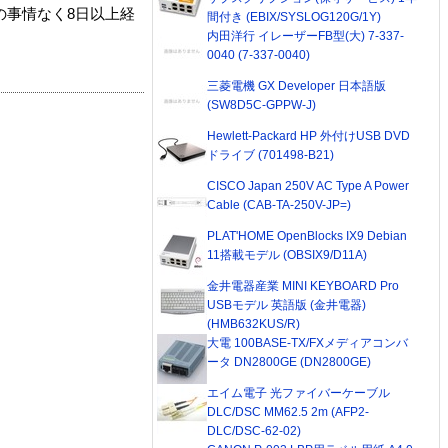
の事情なく8日以上経
間付き (EBIX/SYSLOG120G/1Y)
内田洋行 イレーザーFB型(大) 7-337-
0040 (7-337-0040)
三菱電機 GX Developer 日本語版
(SW8D5C-GPPW-J)
Hewlett-Packard HP 外付けUSB DVD
ドライブ (701498-B21)
CISCO Japan 250V AC Type A Power
Cable (CAB-TA-250V-JP=)
PLAT'HOME OpenBlocks IX9 Debian
11搭載モデル (OBSIX9/D11A)
金井電器産業 MINI KEYBOARD Pro
USBモデル 英語版 (金井電器)
(HMB632KUS/R)
大電 100BASE-TX/FXメディアコンバ
ータ DN2800GE (DN2800GE)
エイム電子 光ファイバーケーブル
DLC/DSC MM62.5 2m (AFP2-
DLC/DSC-62-02)