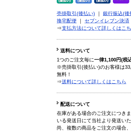
売掛取引(後払い)
｜
銀行振込(後
換宅配便
｜
セブンイレブン決済
⇒
支払方法について詳しくはこ
送料について
1つのご注文毎に
一律1,100円(税
※売掛取引(後払い)のお客様は33
無料！
⇒
送料について詳しくはこちら
配送について
在庫がある場合のご注文につき
いる発送日にて当社より発送い
尚、複数の商品をご注文の場合