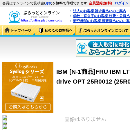
会員はオンラインで見積書(
)を
無料で作成
できます
会員登録(無料)
ログイン
見本
法人のお客様 請求書払いのご案内
学校・官公庁のお客様 校費・公費
研究機関のお客様 科研費払いのご案
IBM [N-1商品]FRU IBM LTO
drive OPT 25R0012 (25R