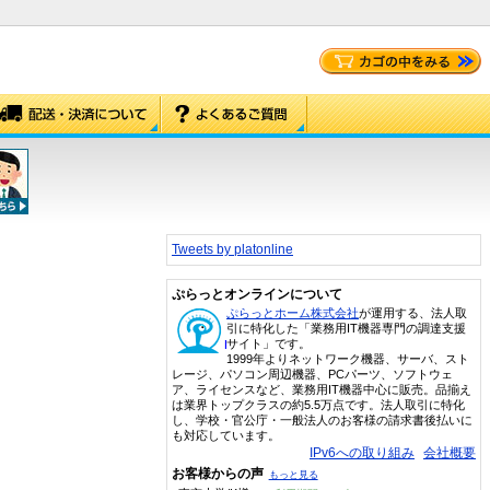
Tweets by platonline
ぷらっとオンラインについて
ぷらっとホーム株式会社
が運用する、法人取
引に特化した「業務用IT機器専門の調達支援
サイト」です。
1999年よりネットワーク機器、サーバ、スト
レージ、パソコン周辺機器、PCパーツ、ソフトウェ
ア、ライセンスなど、業務用IT機器中心に販売。品揃え
は業界トップクラスの約5.5万点です。法人取引に特化
し、学校・官公庁・一般法人のお客様の請求書後払いに
も対応しています。
IPv6への取り組み
会社概要
お客様からの声
もっと見る