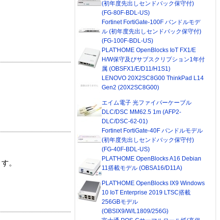
(初年度先出しセンドバック保守付)
(FG-80F-BDL-US)
Fortinet FortiGate-100F バンドルモデ
ル (初年度先出しセンドバック保守付)
(FG-100F-BDL-US)
PLAT'HOME OpenBlocks IoT FX1/E
H/W保守及びサブスクリプション1年付
属 (OBSFX1/E/D11/H1S1)
LENOVO 20X2SC8G00 ThinkPad L14
Gen2 (20X2SC8G00)
エイム電子 光ファイバーケーブル
DLC/DSC MM62.5 1m (AFP2-
DLC/DSC-62-01)
Fortinet FortiGate-40F バンドルモデル
(初年度先出しセンドバック保守付)
(FG-40F-BDL-US)
PLAT'HOME OpenBlocks A16 Debian
ます。
11搭載モデル (OBSA16/D11A)
PLAT'HOME OpenBlocks IX9 Windows
10 IoT Enterprise 2019 LTSC搭載
256GBモデル
(OBSIX9/W/L1809/256G)