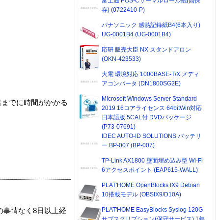
富士通 POS-Cサーマルロール紙(高保
存) (0722410-P)
パナソニック 感熱記録紙B4(6本入り)
UG-0001B4 (UG-0001B4)
応研 販売大臣 NX スタンドアロン
(OKN-423533)
大電 環境対応 1000BASE-T/X メディ
アコンバータ (DN1800SG2E)
Microsoft Windows Server Standard
着までに時間がかかる
2019 16コアライセンス 64bitWin対応
日本語版 5CAL付 DVDパッケージ
(P73-07691)
IDEC AUTO-ID SOLUTIONS バッテリ
ー BP-007 (BP-007)
TP-Link AX1800 壁面埋め込み型 Wi-Fi
6アクセスポイント (EAP615-WALL)
PLAT'HOME OpenBlocks IX9 Debian
10搭載モデル (OBSIX9/D10A)
PLAT'HOME EasyBlocks Syslog 120G
の事情なく8日以上経
サブスクリプション(保守サービス) 1年