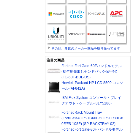
その他、多数のメーカー商品を取り扱ってます
注目の商品
Fortinet FortiGate-60Fバンドルモデル
(初年度先出しセンドバック保守付)
(FG-60F-BDL-US)
Hewlett-Packard HP LCD 8500 コンソ
ール (AF642A)
IBM Flex System コンソール・ブレイ
クアウト・ケーブル (81Y5286)
Fortinet Rack Mount Tray
(FortiGate40F/50E/60E/60F/61F/80E/8
0F/FS-108E) (SP-RACKTRAY-02)
Fortinet FortiGate-80F バンドルモデル