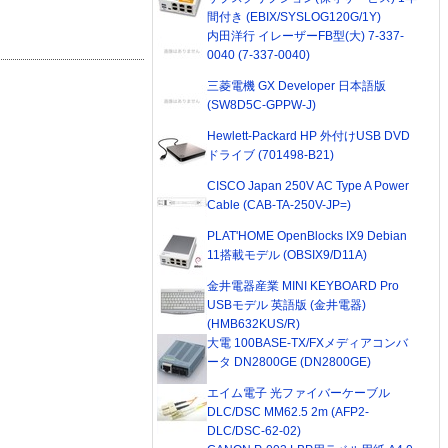
間付き (EBIX/SYSLOG120G/1Y)
内田洋行 イレーザーFB型(大) 7-337-
0040 (7-337-0040)
三菱電機 GX Developer 日本語版
(SW8D5C-GPPW-J)
Hewlett-Packard HP 外付けUSB DVD
ドライブ (701498-B21)
CISCO Japan 250V AC Type A Power
Cable (CAB-TA-250V-JP=)
PLAT'HOME OpenBlocks IX9 Debian
11搭載モデル (OBSIX9/D11A)
金井電器産業 MINI KEYBOARD Pro
USBモデル 英語版 (金井電器)
(HMB632KUS/R)
大電 100BASE-TX/FXメディアコンバ
ータ DN2800GE (DN2800GE)
エイム電子 光ファイバーケーブル
DLC/DSC MM62.5 2m (AFP2-
DLC/DSC-62-02)