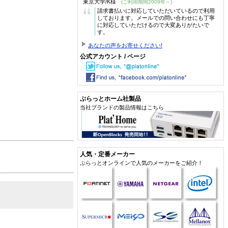
東京大学/K様
(ご利用期間2009年～)
“
請求書払いに対応していただいているので利用
しております。メールでの問い合わせにも丁寧
に対応していただけるので大変ありがたいで
す。
あなたの声をお寄せください!
公式アカウント / ページ
ぷらっとホーム社製品
当社ブランドの製品情報はこちら
人気・定番メーカー
ぷらっとオンラインで人気のメーカーをご紹介！