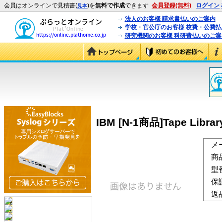
会員はオンラインで見積書(
)を
無料で作成
できます
会員登録(無料)
ログイン
見本
法人のお客様 請求書払いのご案内
学校・官公庁のお客様 校費・公費
研究機関のお客様 科研費払いのご案
IBM [N-1商品]Tape Librar
メ
商
型
保
返