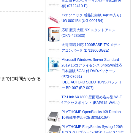
富士通 POS-Cサーマルロール紙(高保
存) (0722410-P)
パナソニック 感熱記録紙B4(6本入り)
UG-0001B4 (UG-0001B4)
応研 販売大臣 NX スタンドアロン
(OKN-423533)
大電 環境対応 1000BASE-T/X メディ
アコンバータ (DN1800SG2E)
Microsoft Windows Server Standard
2019 16コアライセンス 64bitWin対応
日本語版 5CAL付 DVDパッケージ
(P73-07691)
着までに時間がかかる
IDEC AUTO-ID SOLUTIONS バッテリ
ー BP-007 (BP-007)
TP-Link AX1800 壁面埋め込み型 Wi-Fi
6アクセスポイント (EAP615-WALL)
PLAT'HOME OpenBlocks IX9 Debian
10搭載モデル (OBSIX9/D10A)
PLAT'HOME EasyBlocks Syslog 120G
サブスクリプション(保守サービス) 1年