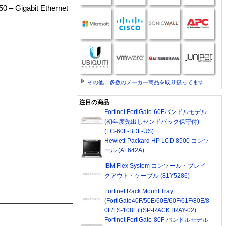
0 – Gigabit Ethernet
その他、多数のメーカー商品を取り扱ってます
注目の商品
Fortinet FortiGate-60Fバンドルモデル
(初年度先出しセンドバック保守付)
(FG-60F-BDL-US)
Hewlett-Packard HP LCD 8500 コンソ
ール (AF642A)
IBM Flex System コンソール・ブレイ
クアウト・ケーブル (81Y5286)
Fortinet Rack Mount Tray
(FortiGate40F/50E/60E/60F/61F/80E/8
0F/FS-108E) (SP-RACKTRAY-02)
Fortinet FortiGate-80F バンドルモデル