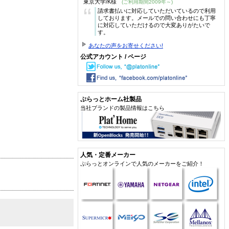
東京大学/K様
(ご利用期間2009年～)
“
請求書払いに対応していただいているので利用
しております。メールでの問い合わせにも丁寧
に対応していただけるので大変ありがたいで
す。
あなたの声をお寄せください!
公式アカウント / ページ
ぷらっとホーム社製品
当社ブランドの製品情報はこちら
人気・定番メーカー
ぷらっとオンラインで人気のメーカーをご紹介！