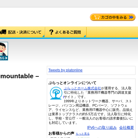
Tweets by platonline
-mountable –
ぷらっとオンラインについて
ぷらっとホーム株式会社
が運用する、法人取
引に特化した「業務用IT機器専門の調達支援
サイト」です。
1999年よりネットワーク機器、サーバ、スト
レージ、パソコン周辺機器、PCパーツ、ソフトウェ
ア、ライセンスなど、業務用IT機器中心に販売。品揃え
は業界トップクラスの約5.5万点です。法人取引に特化
し、学校・官公庁・一般法人のお客様の請求書後払いに
も対応しています。
IPv6への取り組み
会社概要
お客様からの声
もっと見る