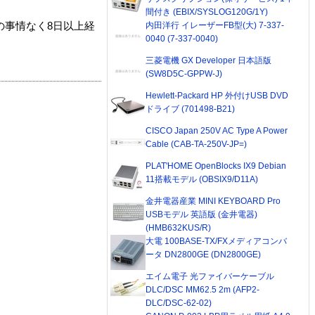
間付き (EBIX/SYSLOG120G/1Y)
内田洋行 イレーザーFB型(大) 7-337-
の事情なく8日以上経
0040 (7-337-0040)
三菱電機 GX Developer 日本語版
(SW8D5C-GPPW-J)
Hewlett-Packard HP 外付けUSB DVD
ドライブ (701498-B21)
CISCO Japan 250V AC Type A Power
Cable (CAB-TA-250V-JP=)
PLAT'HOME OpenBlocks IX9 Debian
11搭載モデル (OBSIX9/D11A)
金井電器産業 MINI KEYBOARD Pro
USBモデル 英語版 (金井電器)
(HMB632KUS/R)
大電 100BASE-TX/FXメディアコンバ
ータ DN2800GE (DN2800GE)
エイム電子 光ファイバーケーブル
DLC/DSC MM62.5 2m (AFP2-
DLC/DSC-62-02)