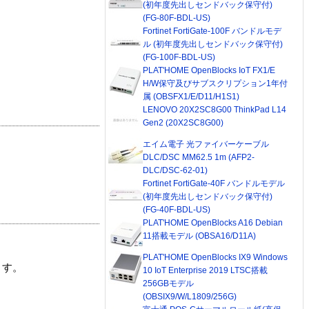
(初年度先出しセンドバック保守付)
(FG-80F-BDL-US)
Fortinet FortiGate-100F バンドルモデ
ル (初年度先出しセンドバック保守付)
(FG-100F-BDL-US)
PLAT'HOME OpenBlocks IoT FX1/E
H/W保守及びサブスクリプション1年付
属 (OBSFX1/E/D11/H1S1)
LENOVO 20X2SC8G00 ThinkPad L14
Gen2 (20X2SC8G00)
エイム電子 光ファイバーケーブル
DLC/DSC MM62.5 1m (AFP2-
DLC/DSC-62-01)
Fortinet FortiGate-40F バンドルモデル
(初年度先出しセンドバック保守付)
(FG-40F-BDL-US)
PLAT'HOME OpenBlocks A16 Debian
11搭載モデル (OBSA16/D11A)
PLAT'HOME OpenBlocks IX9 Windows
ます。
10 IoT Enterprise 2019 LTSC搭載
256GBモデル
(OBSIX9/W/L1809/256G)