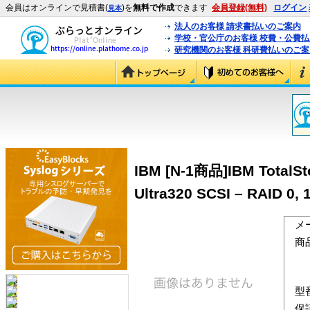
会員はオンラインで見積書(
)を
無料で作成
できます
会員登録(無料)
ログイン
見本
法人のお客様 請求書払いのご案内
学校・官公庁のお客様 校費・公費
研究機関のお客様 科研費払いのご案
IBM [N-1商品]IBM TotalSt
Ultra320 SCSI – RAID 0, 1
メ
商
型
保