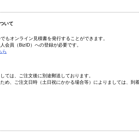
ついて
つでもオンライン見積書を発行することができます。
会員（BizID）への登録が必要です。
ちら
ましては、ご注文後に別途郵送しております。
のため、ご注文日時（土日祝にかかる場合等）によりましては、到