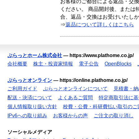
お客様のご都合による返品・交
ください。 商品開封後、または
合、返品・交換はお受けいたし
⇒
返品について詳しくはこちら
ぷらっとホーム株式会社
—
https://www.plathome.co.jp/
会社概要
株主・投資家情報
電子公告
OpenBlocks
ぷらっとオンライン
—
https://online.plathome.co.jp/
ご利用ガイド
ぷらっとオンラインについて
見積書・納
配送・決済について
よくあるご質問
特定商取引法に基
個人情報取り扱い方針
校費・公費・科研費払い取引のご
IPv6への取り組み
お客様からの声
ご注文の取り消し
ソーシャルメディア