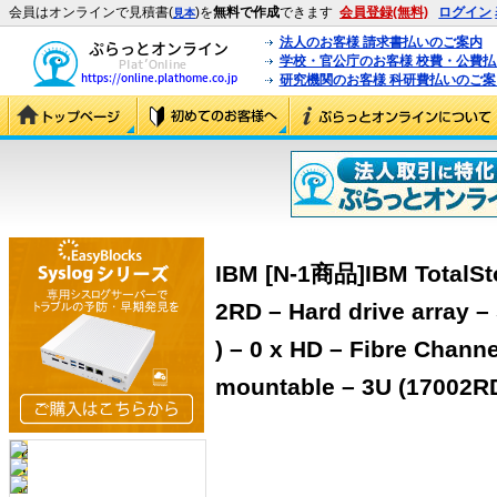
会員はオンラインで見積書(
)を
無料で作成
できます
会員登録(無料)
ログイン
見本
法人のお客様 請求書払いのご案内
学校・官公庁のお客様 校費・公費
研究機関のお客様 科研費払いのご案
IBM [N-1商品]IBM TotalSt
2RD – Hard drive array – 
) – 0 x HD – Fibre Channe
mountable – 3U (17002R