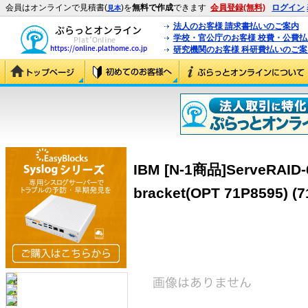
会員はオンラインで見積書(
)を
無料で作成
できます
会員登録(無料)
ログイン
見本
法人のお客様 請求書払いのご案内
学校・官公庁のお客様 校費・公費
研究機関のお客様 科研費払いのご案
IBM [N-1商品]ServeRAID-6
bracket(OPT 71P8595) (